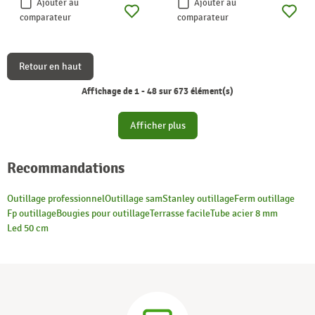
Ajouter au
Ajouter au
comparateur
comparateur
Retour en haut
Affichage de 1 - 48 sur 673 élément(s)
Afficher plus
Recommandations
Outillage professionnel
Outillage sam
Stanley outillage
Ferm outillage
Fp outillage
Bougies pour outillage
Terrasse facile
Tube acier 8 mm
Led 50 cm