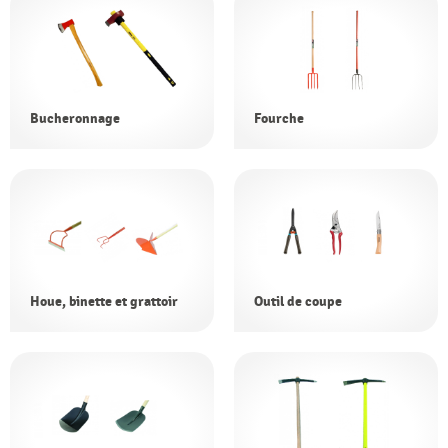
Bucheronnage
Fourche
Houe, binette et grattoir
Outil de coupe