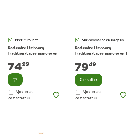
Click & Collect
Sur commande en magasin
Ratissoire Limbourg
Ratissoire Limbourg
Traditional avec manche en
Traditional avec manche en T
bois 16 x 150 cm POLET
en bois 16 x 150 cm POLET
74
79
99
49
Consulter
Consulter
Ajouter au
Ajouter au
comparateur
comparateur