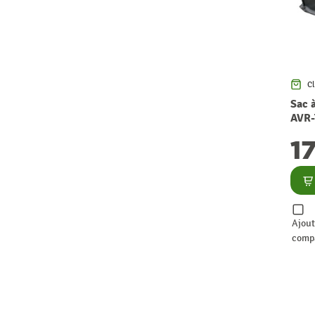
Cl
Sac à
AVR
1
Co
Ajout
comp