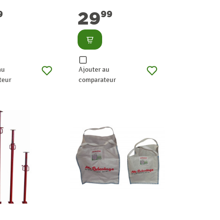
OLS
29
9
99
lter
Consulter
au
Ajouter au
teur
comparateur