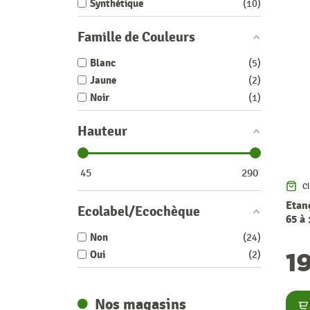
Synthétique
10
Famille de Couleurs
Blanc
5
Jaune
2
Noir
1
Hauteur
45
290
Cl
Etan
Ecolabel/Ecochèque
65 à
Non
24
1
Oui
2
Nos magasins
Co