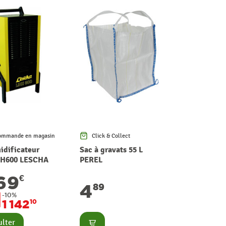
ommande en magasin
Click & Collect
dificateur
Sac à gravats 55 L
LDH600 LESCHA
PEREL
269
€
4
89
-10%
1 142
10
Consulter
lter