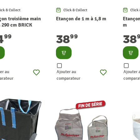
ick & Collect
Click & Collect
Click 
çon troisième main
Etançon de 1 m à 1,8 m
Etançon
à 290 cm BRICK
m
4
38
38
99
99
nsulter
Consulter
Consu
er au
Ajouter au
Ajouter 
arateur
comparateur
compara