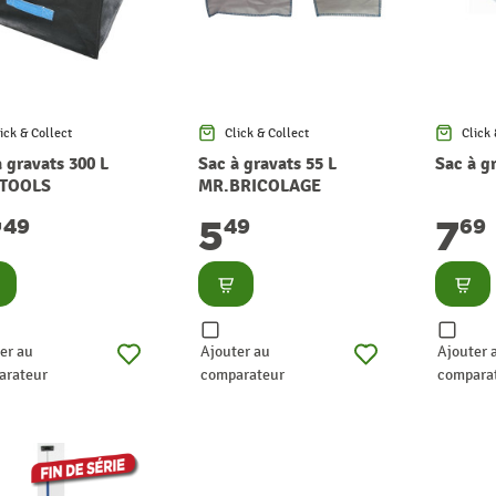
ick & Collect
Click & Collect
Click 
 gravats 300 L
Sac à gravats 55 L
Sac à g
-TOOLS
MR.BRICOLAGE
7
5
7
49
49
69
nsulter
Consulter
Consu
er au
Ajouter au
Ajouter 
arateur
comparateur
compara