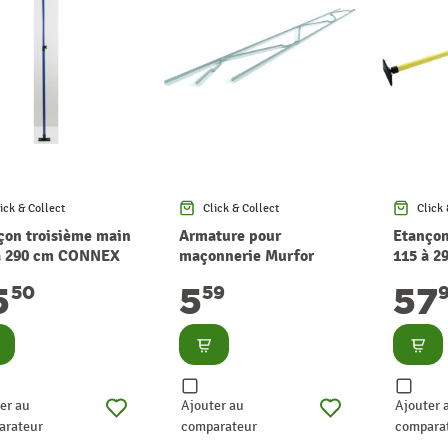
ick & Collect
Click & Collect
Click 
çon troisième main
Armature pour
Etançon
à 290 cm CONNEX
maçonnerie Murfor
115 à 2
3,05 m
5
5
57
50
59
nsulter
Consulter
Consu
er au
Ajouter au
Ajouter 
arateur
comparateur
compara