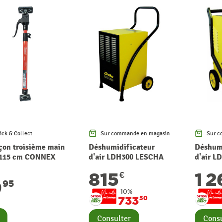
ick & Collect
Sur commande en magasin
Sur c
çon troisième main
Déshumidificateur
Déshumi
 115 cm CONNEX
d'air LDH300 LESCHA
d'air 
815
1 
€
9
95
-10%
733
50
nsulter
Consulter
Consu