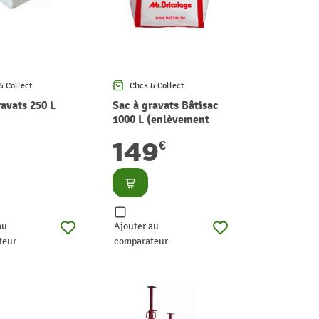
& Collect
Click & Collect
ravats 250 L
Sac à gravats Bâtisac
1000 L (enlèvement
compris)
149
€
lter
Consulter
au
Ajouter au
teur
comparateur