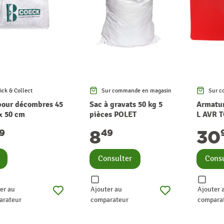
ick & Collect
Sur commande en magasin
Sur c
pour décombres 45
Sac à gravats 50 kg 5
Armatur
 x 50 cm
pièces POLET
L AVR 
8
30
19
49
nsulter
Consulter
Consu
er au
Ajouter au
Ajouter 
arateur
comparateur
compara