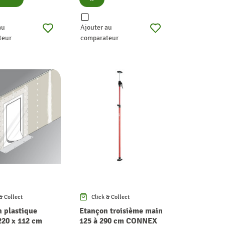
au
Ajouter au
teur
comparateur
& Collect
Click & Collect
n plastique
Etançon troisième main
220 x 112 cm
125 à 290 cm CONNEX