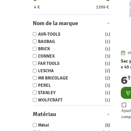
4
€
1269
€
Nom de la marque
AVR-TOOLS
1
BAOBAG
1
BRICK
1
Cl
CONNEX
3
Sac 
FAR TOOLS
1
x 45
LESCHA
2
6
MR BRICOLAGE
2
PEREL
3
Co
STANLEY
1
WOLFCRAFT
1
Ajout
Matériau
comp
Métal
8