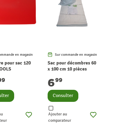
ommande en magasin
Sur commande en magasin
e pour sac 120
Sac pour décombres 60
TOOLS
x 100 cm 10 pièces
6
99
99
lter
Consulter
au
Ajouter au
teur
comparateur