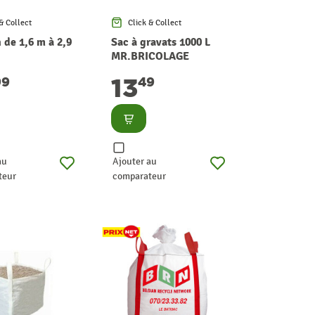
& Collect
Click & Collect
 de 1,6 m à 2,9
Sac à gravats 1000 L
MR.BRICOLAGE
13
99
49
lter
Consulter
au
Ajouter au
teur
comparateur