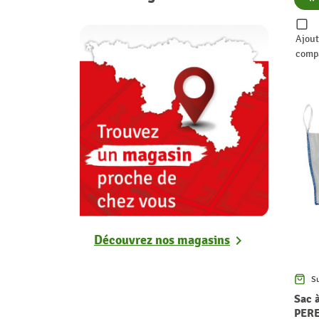
Ajout
comp
Découvrez nos magasins
chevron_right
S
Sac 
PER