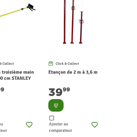
& Collect
Click & Collect
 troisième main
Etançon de 2 m à 3,6 m
90 cm STANLEY
39
99
99
lter
Consulter
au
Ajouter au
teur
comparateur