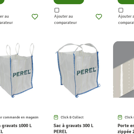
er au
Ajouter au
Ajouter 
arateur
comparateur
compara
ur commande en magasin
Click & Collect
Click 
à gravats 1000 L
Sac à gravats 300 L
Porte e
EL
PEREL
zippée 