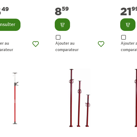
FAR TO
8
21
6
59
9
49
Consulter
Consu
nsulter
er au
Ajouter au
Ajouter 
arateur
comparateur
compara