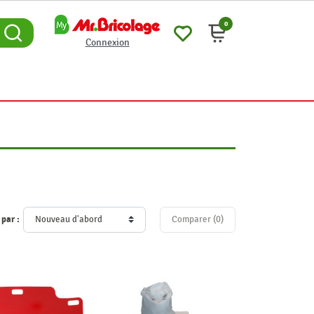
0
Connexion
 par :
Comparer (
0
)‎