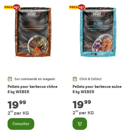
Sur commande en magasin
Click & Collect
Pellets pour barbecue chêne
Pellets pour barbecue aulne
8 kg WEBER
8 kg WEBER
19
19
99
99
50
2
par KG
50
2
par KG
Consulter
Consulter