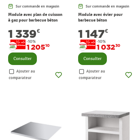
Sur commande en magasin
Sur commande en magasin
Module avec plan de cuisson
Module avec évier pour
à gaz pour barbecue béton
barbecue béton
1 339
1 147
€
€
-10%
-10%
1 205
1 032
10
30
Consulter
Consulter
Ajouter au
Ajouter au
comparateur
comparateur