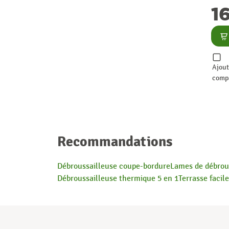
1200
1
Co
Ajout
comp
Recommandations
Débroussailleuse coupe-bordure
Lames de débrou
Débroussailleuse thermique 5 en 1
Terrasse facile