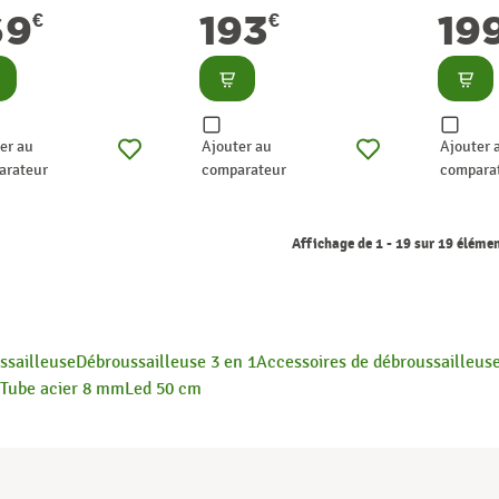
W RYOBI
1000 W BOSCH
43 cc 
69
193
19
€
€
TECHNI
nsulter
Consulter
Consu
er au
Ajouter au
Ajouter 
arateur
comparateur
compara
Affichage de 1 - 19 sur 19 éléme
ssailleuse
Débroussailleuse 3 en 1
Accessoires de débroussailleus
Tube acier 8 mm
Led 50 cm