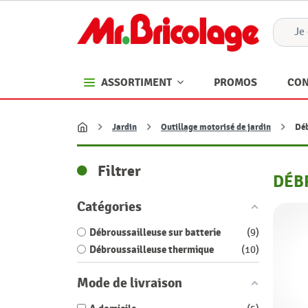
PROMOS
CON
ASSORTIMENT
Jardin
Outillage motorisé de jardin
Déb
Accueil
Filtrer
DÉB
Catégories
Débroussailleuse sur batterie
9
Débroussailleuse thermique
10
Mode de livraison