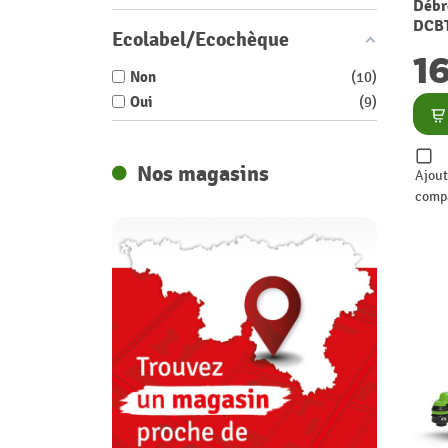
Débr
DCBT
Ecolabel/Ecochèque
ELE
1
TEC
Non
10
Oui
9
Co
Nos magasins
Ajout
comp