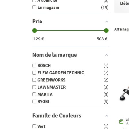
A domicile
5
Débr
En magasin
19
Prix
Affichage
129
€
508
€
Nom de la marque
BOSCH
1
ELEM GARDEN TECHNIC
7
GREENWORKS
2
LAWNMASTER
3
MAKITA
3
RYOBI
3
Famille de Couleurs
Cl
do
Vert
1