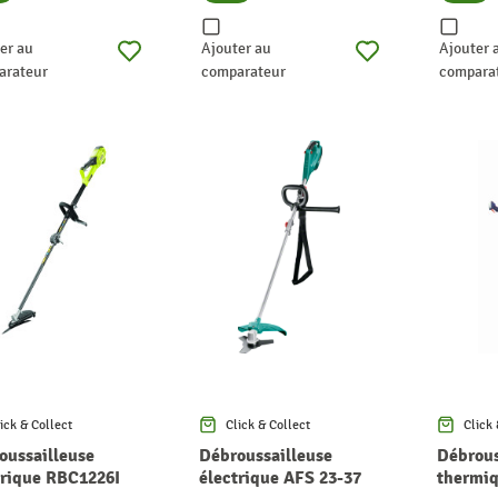
er au
Ajouter au
Ajouter 
arateur
comparateur
compara
ick & Collect
Click & Collect
Click 
oussailleuse
Débroussailleuse
Débrous
trique RBC1226I
électrique AFS 23-37
thermi