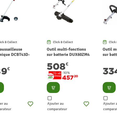
ick & Collect
Click & Collect
Click 
oussailleuse
Outil multi-fonctions
Outil m
mique DCBT43D-
sur batterie DUX60ZM4
sur bat
FR 43 cc ELEM
2 x 18 V MAKITA
avec tê
508
€
DEN TECHNIC
débrous
89
33
€
MAKITA
-10%
457
20
nsulter
Consulter
Consu
er au
Ajouter au
Ajouter 
arateur
comparateur
compara