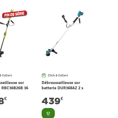
& Collect
Click & Collect
sailleuse sur
Débroussailleuse sur
e RBC36B26B 36
batterie DUR368AZ 2 x
I
18 V MAKITA
8
439
€
€
lter
Consulter