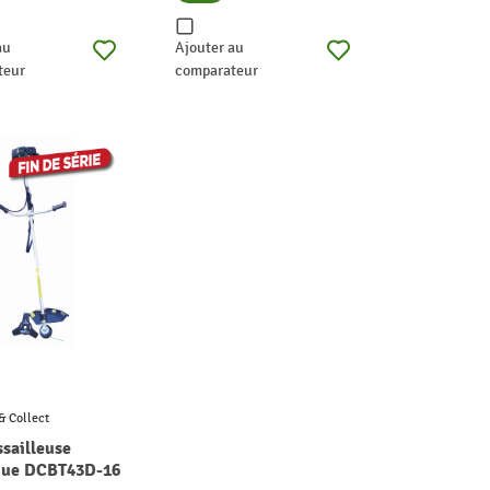
au
Ajouter au
teur
comparateur
& Collect
sailleuse
que DCBT43D-16