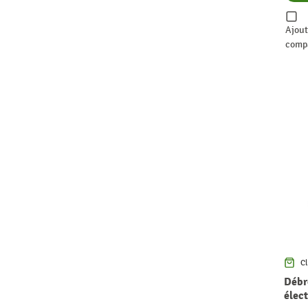
Ajout
comp
Cl
Débr
élec