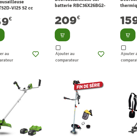
ousailleuse
batterie RBC36X26BG2-
thermi
52D-VI25 52 cc
0 36 V RYOBI
2S22 52
M GARDEN
209
15
€
GARDEN
69
€
HNIC
nsulter
Consulter
Consu
er au
Ajouter au
Ajouter 
arateur
comparateur
compara