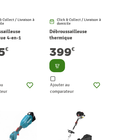
& Collect / Livraison à
Click & Collect / Livraison à
ile
domicile
sailleuse
Débroussailleuse
ue 4-en-1
thermique
2609A-MU-02
NPTBSP3109A-02 31 cc
5
399
€
€
LAWNMASTER
LAWNMASTER
lter
Consulter
au
Ajouter au
teur
comparateur