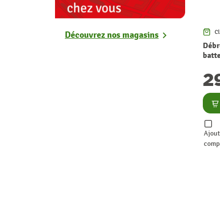
Cl
Découvrez nos magasins
chevron_right
Débr
batte
GD24
2
x 2
Co
Ajout
comp