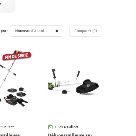
e
 par :
Comparer (
0
)‎
& Collect
Click & Collect
sailleuse
Débroussailleuse sur