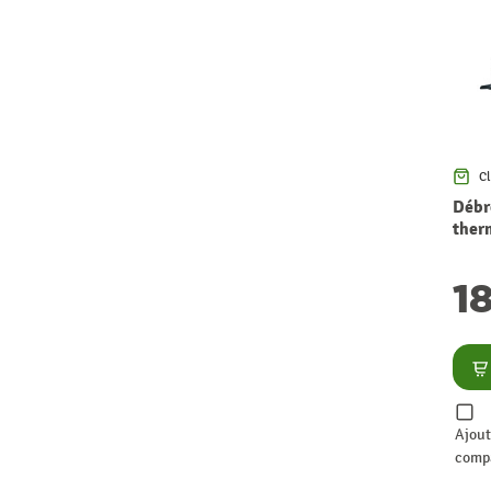
Cl
Débr
ther
2S20
GAR
1
Co
Ajout
comp