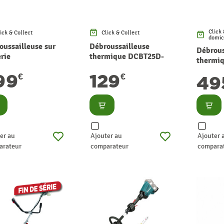
Click 
ick & Collect
Click & Collect
domic
oussailleuse sur
Débroussailleuse
Débrous
rie
thermique DCBT25D-
thermiq
X2BCBK4X 40 V 2
KIT1 avec visière 25 cc
NPTBSP
99
129
€
€
 Ah GREENWORKS
ELEM GARDEN
49
26 cc 
TECHNIC
nsulter
Consulter
Consu
er au
Ajouter au
Ajouter 
arateur
comparateur
compara