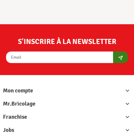
S'INSCRIRE À LA NEWSLETTER
S'abon
Mon compte

Mr.Bricolage

Franchise

Jobs
