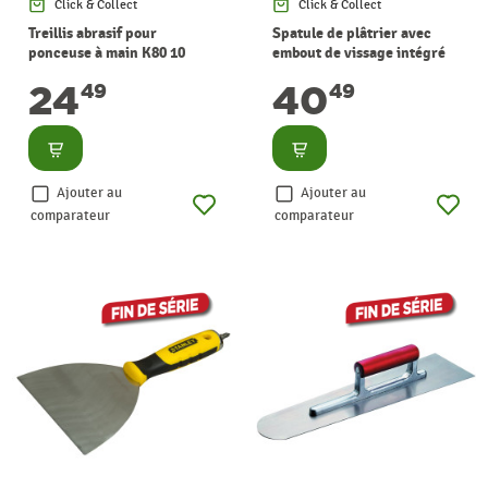
Click & Collect
Click & Collect
Treillis abrasif pour
Spatule de plâtrier avec
ponceuse à main K80 10
embout de vissage intégré
pièces STANLEY
150 mm STANLEY
24
40
49
49
Consulter
Consulter
Ajouter au
Ajouter au
comparateur
comparateur