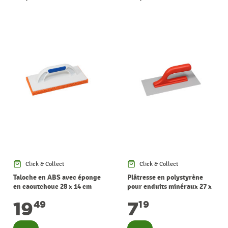
Click & Collect
Click & Collect
Taloche en ABS avec éponge
Plâtresse en polystyrène
en caoutchouc 28 x 14 cm
pour enduits minéraux 27 x
13 cm
19
7
49
19