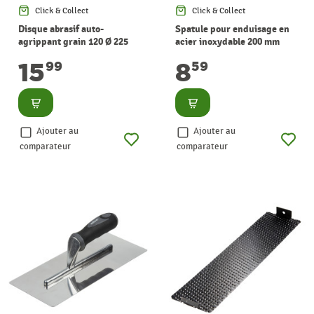
Click & Collect
Click & Collect
Disque abrasif auto-
Spatule pour enduisage en
agrippant grain 120 Ø 225
acier inoxydable 200 mm
mm 5 pièces WOLFCRAFT
WOLFCRAFT
15
8
99
59
Consulter
Consulter
Ajouter au
Ajouter au
comparateur
comparateur