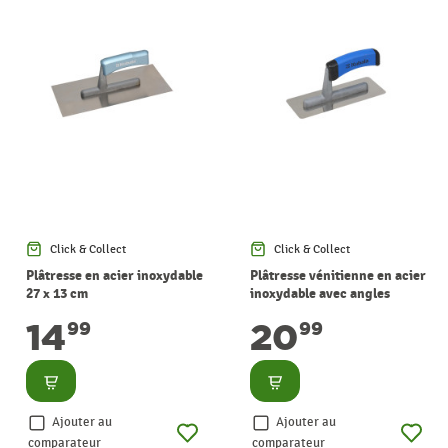
Click & Collect
Click & Collect
Plâtresse en acier inoxydable
Plâtresse vénitienne en acier
27 x 13 cm
inoxydable avec angles
arrondis 20 x 8 cm
14
20
99
99
Consulter
Consulter
Ajouter au
Ajouter au
comparateur
comparateur