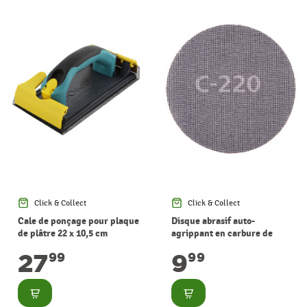
Click & Collect
Click & Collect
Cale de ponçage pour plaque
Disque abrasif auto-
de plâtre 22 x 10,5 cm
agrippant en carbure de
WOLFCRAFT
silicium grain 220 Ø 225 mm
27
9
99
99
5 pièces WOLFCRAFT
Consulter
Consulter