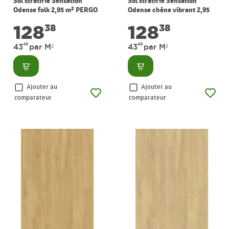
Sol stratifié Sensation
Sol stratifié Sensation
Odense folk 2,95 m² PERGO
Odense chêne vibrant 2,95
m² PERGO
128
128
38
38
49
49
43
par M²
43
par M²
Consulter
Consulter
Ajouter au
Ajouter au
comparateur
comparateur