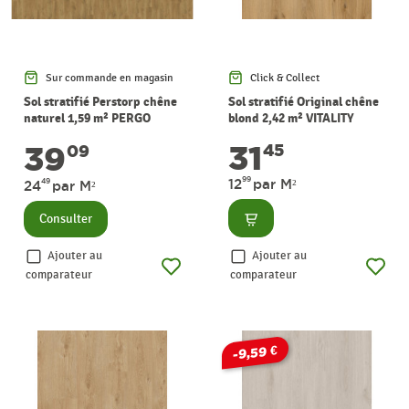
Sur commande en magasin
Click & Collect
Sol stratifié Perstorp chêne
Sol stratifié Original chêne
naturel 1,59 m² PERGO
blond 2,42 m² VITALITY
31
39
45
09
99
12
par M²
49
24
par M²
Consulter
Consulter
Ajouter au
Ajouter au
comparateur
comparateur
-9,59 €