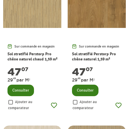
Sur commande en magasin
Sur commande en magasin
Sol stratifié Perstorp Pro
Sol stratifié Perstorp Pro
chêne naturel chaud 1,59 m²
chêne naturel 1,59 m²
PERGO
PERGO
47
47
07
07
49
49
29
par M²
29
par M²
Consulter
Consulter
Ajouter au
Ajouter au
comparateur
comparateur