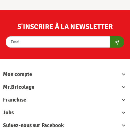
S'INSCRIRE À LA NEWSLETTER
S'abon
Mon compte

Mr.Bricolage

Franchise

Jobs

Suivez-nous sur Facebook
