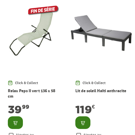
Click & Collect
Click & Collect
Relax Peps II vert 136 x 58
Lit de soleil Haïti anthracite
cm
39
119
99
€
Consulter
Consulter
Ajouter au
Ajouter au