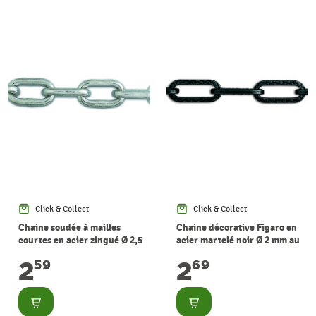
Click & Collect
Click & Collect
Chaine soudée à mailles
Chaine décorative Figaro en
courtes en acier zingué Ø 2,5
acier martelé noir Ø 2 mm au
mm au mètre CHAPUIS
mètre CHAPUIS
2
2
59
69
Consulter
Consulter