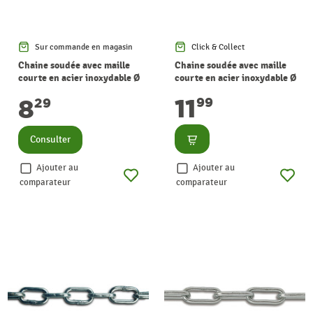
Sur commande en magasin
Click & Collect
Chaine soudée avec maille
Chaine soudée avec maille
courte en acier inoxydable Ø
courte en acier inoxydable Ø
6 mm au mètre CHAPUIS
4 mm au mètre CHAPUIS
11
8
99
29
Consulter
Consulter
Ajouter au
Ajouter au
comparateur
comparateur