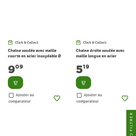
Click & Collect
Click & Collect
Chaine soudée avec maille
Chaine droite soudée avec
courte en acier inoxydable Ø
maille longue en acier
3 mm au mètre CHAPUIS
zingué Ø 5 mm au mètre
9
5
09
19
CHAPUIS
Consulter
Consulter
Ajouter au
Ajouter au
comparateur
comparateur
FILTRER