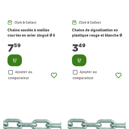
Click & Collect
Click & Collect
Chaine soudée à mailles
Chaine de signalisation en
courtes en acier zingué Ø 6
plastique rouge et blanche Ø
mm au mètre CHAPUIS
6 mm au mètre CHAPUIS
7
3
59
49
Consulter
Consulter
Ajouter au
Ajouter au
comparateur
comparateur