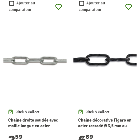
Ajouter au
Ajouter au
comparateur
comparateur
Click & Collect
Click & Collect
Chaine droite soudée avec
Chaine décorative Figaro en
maille longue en acier
acier torsadé Ø 3,5 mm au
zingué Ø 2,5 mm au mètre
mètre CHAPUIS
2
6
59
89
CHAPUIS