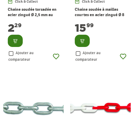
Click & Collect
Click & Collect
Chaine soudée torsadée en
Chaine soudée à mailles
acier zingué Ø 2,5 mm au
courtes en acier zingué Ø 8
mètre CHAPUIS
mm au mètre CHAPUIS
2
15
29
99
Consulter
Consulter
Ajouter au
Ajouter au
comparateur
comparateur