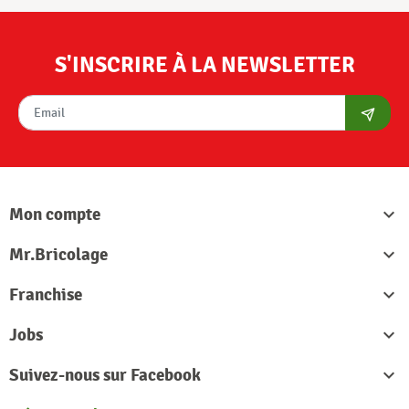
S'INSCRIRE À LA NEWSLETTER
S'abon
Mon compte

Mr.Bricolage

Franchise

Jobs

Suivez-nous sur Facebook
