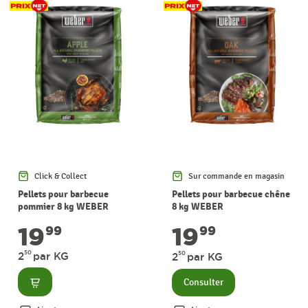
Click & Collect
Sur commande en magasin
Pellets pour barbecue
Pellets pour barbecue chêne
pommier 8 kg WEBER
8 kg WEBER
19
19
99
99
50
2
par KG
50
2
par KG
Consulter
Consulter