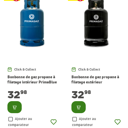
Click & Collect
Click & Collect
Bonbonne de gaz propane à
Bonbonne de gaz propane à
filetage intérieur PrimaBlue
filetage extérieur
10,5 kg PRIMAGAZ
PrimaBlack 10,5 kg
32
32
98
98
PRIMAGAZ
Consulter
Consulter
Ajouter au
Ajouter au
comparateur
comparateur