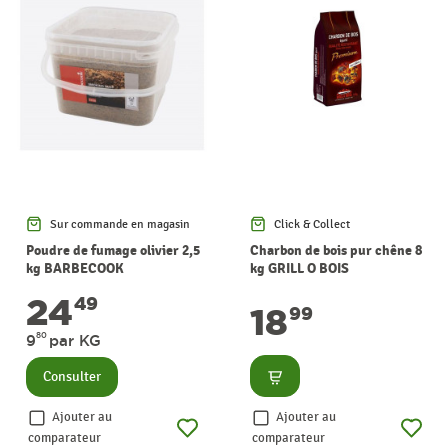
Sur commande en magasin
Click & Collect
Poudre de fumage olivier 2,5
Charbon de bois pur chêne 8
kg BARBECOOK
kg GRILL O BOIS
24
49
18
99
80
9
par KG
Consulter
Consulter
Ajouter au
Ajouter au
comparateur
comparateur