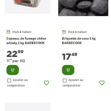
Click & Collect
Click & Collect
Copeaux de fumage chêne
Briquette de coco 5 kg
whisky 2 kg BARBECOOK
BARBECOOK
22
99
17
49
49
11
par KG
Consulter
Consulter
Ajouter au
Ajouter au
comparateur
comparateur