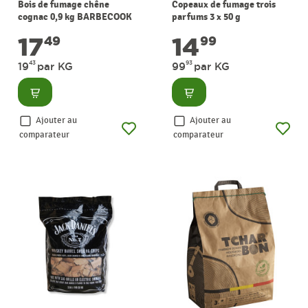
Bois de fumage chêne
Copeaux de fumage trois
cognac 0,9 kg BARBECOOK
parfums 3 x 50 g
BARBECOOK
17
14
49
99
43
93
19
par KG
99
par KG
Consulter
Consulter
Ajouter au
Ajouter au
comparateur
comparateur