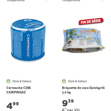
comparateur
comparateur
Click & Collect
Click & Collect
Cartouche C206
Briquette de coco Quickgrill
CAMPINGAZ
1,4 kg
9
39
4
99
71
6
par KG