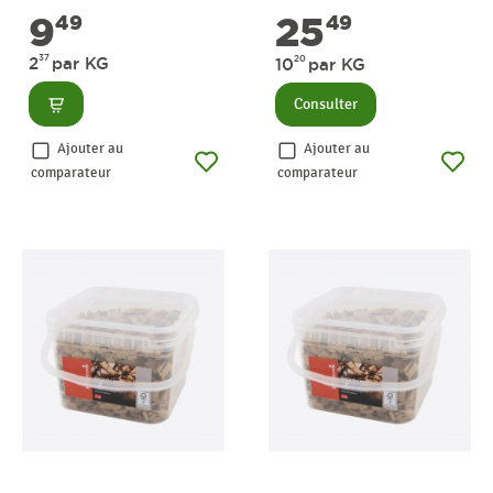
9
25
49
49
37
2
par KG
20
10
par KG
Consulter
Consulter
Ajouter au
Ajouter au
comparateur
comparateur