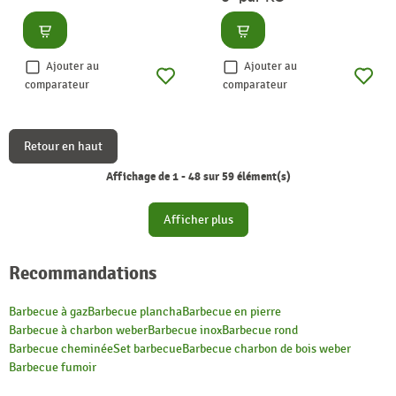
Consulter
Consulter
Ajouter au
Ajouter au
comparateur
comparateur
Retour en haut
Affichage de 1 - 48 sur 59 élément(s)
Afficher plus
Recommandations
Barbecue à gaz
Barbecue plancha
Barbecue en pierre
Barbecue à charbon weber
Barbecue inox
Barbecue rond
Barbecue cheminée
Set barbecue
Barbecue charbon de bois weber
Barbecue fumoir