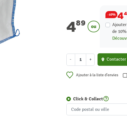
4
-10%
4
89
Ajouter
ou
de
10
Découvr
-
+
Contacter
location_on
Ajouter à la liste d'envies
help_outline
Click & Collect