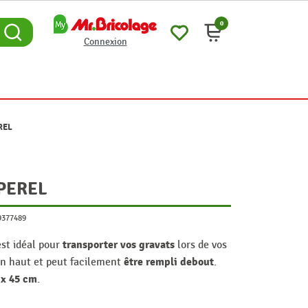
0
Connexion
EREL
 PEREL
9377489
transporter vos gravats
est idéal pour
lors de vos
être rempli debout
 en haut et peut facilement
.
 x 45 cm
.