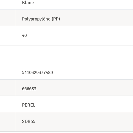
Blanc
Polypropylène (PP)
40
5410329377489
666633
PEREL
SDB55