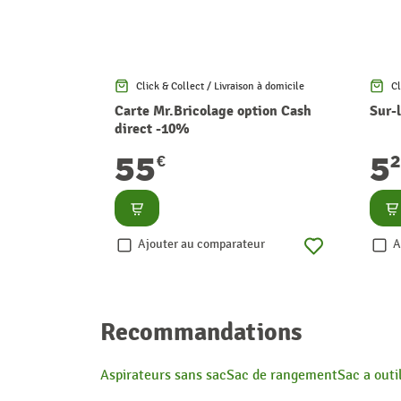
Click & Collect / Livraison à domicile
Cl
Carte Mr.Bricolage option Cash
Sur-
direct -10%
55
5
€
Consulter
Co
Ajouter au comparateur
A
Recommandations
Aspirateurs sans sac
Sac de rangement
Sac a outi