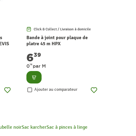
Click & Collect / Livraison à domicile
Click & Co
s
Bande à joint pour plaque de
Seau de m
LEVIS
platre 45 m HPX
6
3
39
99
14
0
par M
Consult
Consulter
Ajouter
Ajouter au comparateur
ubelle noir
Sac karcher
Sac à pinces à linge