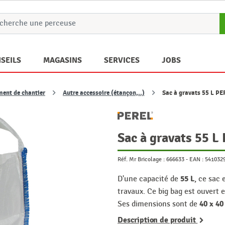
SEILS
MAGASINS
SERVICES
JOBS
ment de chantier
Autre accessoire (étançon,..)
Sac à gravats 55 L P
Sac à gravats 55 L
Réf. Mr Bricolage :
666633
-
EAN :
541032
55 L
D'une capacité de
, ce sac 
travaux. Ce big bag est ouvert
40 x 40
Ses dimensions sont de
Description de produit