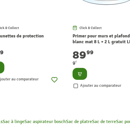
ick & Collect
Click & Collect
lunettes de protection
Primer pour murs et plafond
blanc mat 8 L + 2 L gratuit 
89
29
99
€
9
nsulter
Consulter
jouter au comparateur
Ajouter au comparateur
ls
Sac à linge
Sac aspirateur bosch
Sac de platre
Sac de terre
Sac po