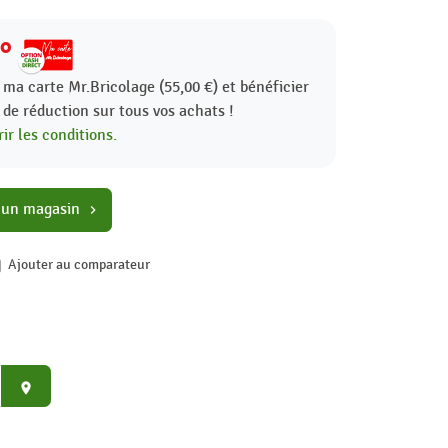
40
 ma carte Mr.Bricolage (55,00 €) et bénéficier
%
de réduction sur tous vos achats !
ir les conditions.
 un magasin
chevron_right
Ajouter au comparateur
place