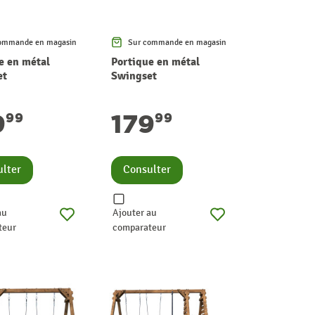
ommande en magasin
Sur commande en magasin
e en métal
Portique en métal
et
Swingset
9
179
99
99
lter
Consulter
au
Ajouter au
teur
comparateur