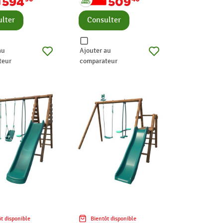
594
509
lter
Consulter
au
Ajouter au
teur
comparateur
t disponible
Bientôt disponible