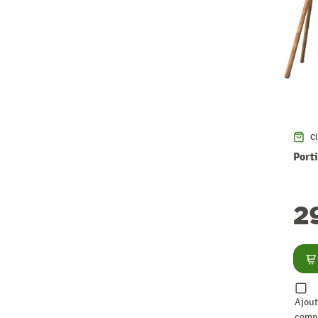
Cl
Port
2
Co
Ajout
comp