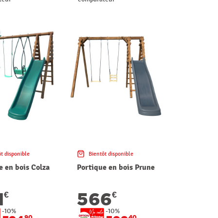
t disponible
Bientôt disponible
e en bois Colza
Portique en bois Prune
1
566
€
€
-10%
-10%
90
40