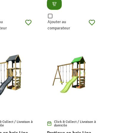
lter
Consulter
au
Ajouter au
teur
comparateur
& Collect / Livraison à
Click & Collect / Livraison à
ile
domicile
e en bois Lina
Portique en bois Lina