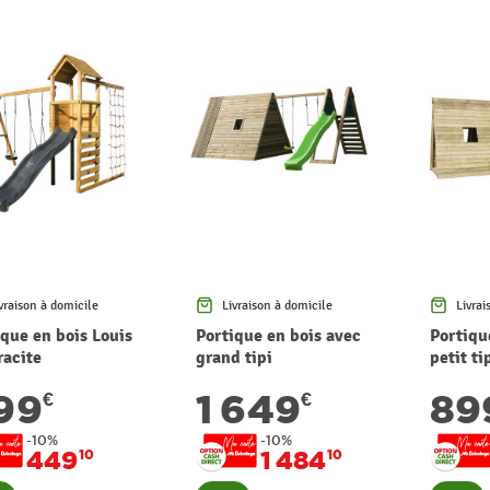
vraison à domicile
Livraison à domicile
Livrai
ique en bois Louis
Portique en bois avec
Portiqu
racite
grand tipi
petit ti
99
1 649
89
€
€
-10%
-10%
449
1 484
10
10