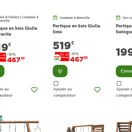
ick & Collect / Livraison à
Livraison à domicile
Sur c
micile
Portique en bois Giulia
Portiqu
que en bois Giulia
lime
Swings
racite
519
€
19
€
19
-10%
-10%
467
10
467
10
nsulter
Consulter
Consu
er au
Ajouter au
Ajouter 
arateur
comparateur
compara