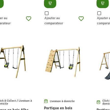
nsulter
Consulter
Consu
er au
Ajouter au
Ajouter 
arateur
comparateur
compara
ick & Collect / Livraison à
Click 
Livraison à domicile
micile
domic
Portique en bois
ique en bois Alba
Portiqu