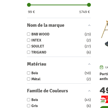
99
€
1749
€
Nom de la marque
BNB WOOD
23
INTEX
2
SOULET
27
TRIGANO
6
Matériau
Li
Bois
50
Port
anth
Métal
2
4
Famille de Couleurs
Bois
45
Gris
6