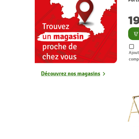
1
Co
Ajout
comp
Découvrez nos magasins
chevron_right