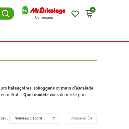
0
Connexion
balançoires
toboggans
murs d’escalade
eurs
,
et
Quel modèle
ou en métal…
vous donne le plus
 par :
Comparer (
0
)‎