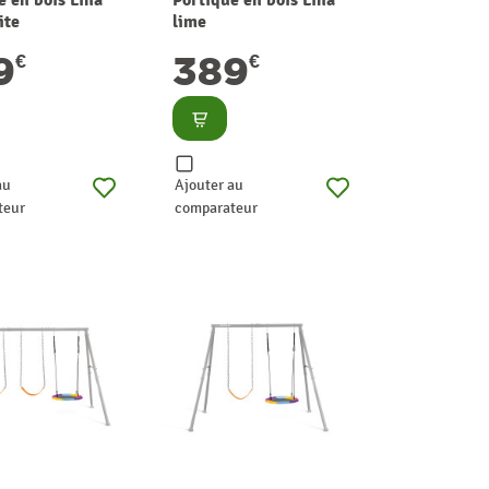
ite
lime
9
389
€
€
lter
Consulter
au
Ajouter au
teur
comparateur