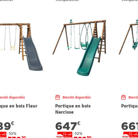
entôt disponible
Bientôt disponible
Bientô
ique en bois Fleur
Portique en bois
Portiqu
Narcisse
89
647
66
€
€
-10%
-10%
10
30