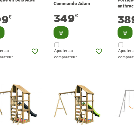
Commando Adam
anthrac
349
€
99
38
€
nsulter
Consulter
Consu
er au
Ajouter au
Ajouter 
arateur
comparateur
compara