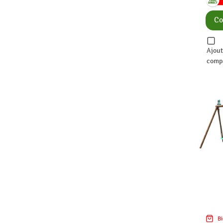
Co
Ajout
comp
Bi