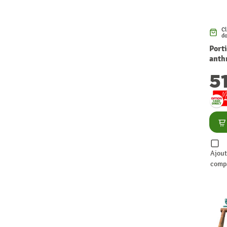
Cl
do
Porti
anth
5
Co
Ajout
comp