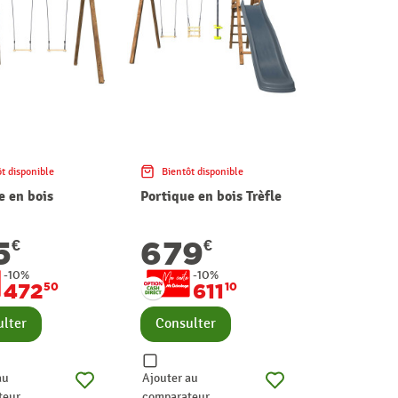
t disponible
Bientôt disponible
e en bois
Portique en bois Trèfle
5
679
€
€
-10%
-10%
472
611
50
10
lter
Consulter
au
Ajouter au
teur
comparateur