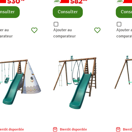
530
582
nsulter
Consulter
Consu
er au
Ajouter au
Ajouter 
arateur
comparateur
compara
entôt disponible
Bientôt disponible
Bientô