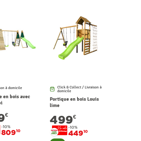
Click & Collect / Livraison à
son à domicile
domicile
e en bois avec
Portique en bois Louis
pi
lime
9
€
499
€
-10%
-10%
809
10
449
10