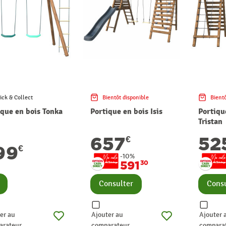
ick & Collect
Bientôt disponible
Bientô
ique en bois Tonka
Portique en bois Isis
Portiqu
Tristan
657
52
€
99
€
-10%
591
30
nsulter
Consulter
Consu
er au
Ajouter au
Ajouter 
arateur
comparateur
compara