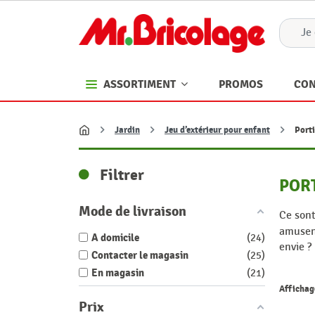
PROMOS
CON
ASSORTIMENT
Jardin
Jeu d’extérieur pour enfant
Porti
Accueil
Filtrer
PORT
Mode de livraison
Ce sont
amusent
A domicile
24
envie ?
Contacter le magasin
25
En magasin
21
Affichage
Prix