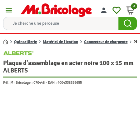
0
menu
person
Quincaillerie
Matériel de fixation
Connecteur de charpente
Pla
Accueil
Plaque d'assemblage en acier noire 100 x 15 mm
ALBERTS
Réf. Mr Bricolage :
070448
-
EAN :
4004338329655