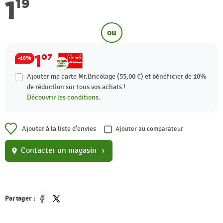
1
19
ou
1
07
-10%
Ajouter ma carte Mr.Bricolage (55,00 €) et bénéficier de
10%
de réduction sur tous vos achats !
Découvrir les conditions.
Ajouter à la liste d'envies
Ajouter au comparateur
Contacter un magasin
location_on
chevron_right
Partager :
Partager
Tweet