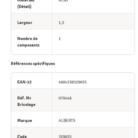
Matériau
Acier
(Détail)
Largeur
1,5
Nombre de
1
composants
Références spécifiques
EAN-13
4004338329655
Réf. Mr
070448
Bricolage
Marque
ALBERTS
Code
329655