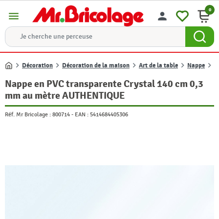
0
menu
person
Décoration
Décoration de la maison
Art de la table
Nappe
N
Accueil
Nappe en PVC transparente Crystal 140 cm 0,3
mm au mètre AUTHENTIQUE
Réf. Mr Bricolage :
800714
-
EAN :
5414684405306