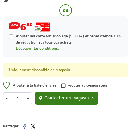
ou
6
83
-10%
Ajouter ma carte Mr.Bricolage (55,00 €) et bénéficier de
10%
de réduction sur tous vos achats !
Découvrir les conditions.
Uniquement disponible en magasin
Ajouter à la liste d'envies
Ajouter au comparateur
Contacter un magasin
-
+
location_on
chevron_right
Partager :
Partager
Tweet