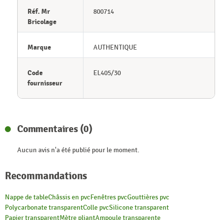
Réf. Mr
800714
Bricolage
Marque
AUTHENTIQUE
Code
EL405/30
fournisseur
Commentaires (0)
Aucun avis n'a été publié pour le moment.
Recommandations
Nappe de table
Châssis en pvc
Fenêtres pvc
Gouttières pvc
Polycarbonate transparent
Colle pvc
Silicone transparent
Papier transparent
Mètre pliant
Ampoule transparente