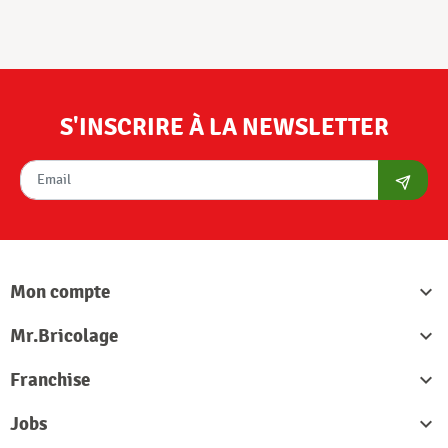
S'INSCRIRE À LA NEWSLETTER
S'abon
Mon compte

Mr.Bricolage

Franchise

Jobs
