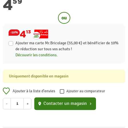
4
59
ou
4
13
-10%
Ajouter ma carte Mr.Bricolage (55,00 €) et bénéficier de
10%
de réduction sur tous vos achats !
Découvrir les conditions.
Uniquement disponible en magasin
Ajouter à la liste d'envies
Ajouter au comparateur
Contacter un magasin
-
+
location_on
chevron_right