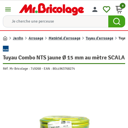
0
menu
person
Jardin
Arrosage
Matériel d'arrosage
Tuyau d'arrosage
Tuyau
Accueil
Tuyau Combo NTS jaune Ø 15 mm au mètre SCALA
Réf. Mr Bricolage :
719268
-
EAN :
8011963768274