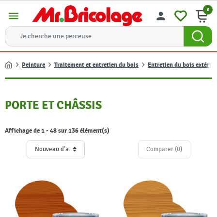
0
menu
person
Peinture
Traitement et entretien du bois
Entretien du bois extérie
Accueil
PORTE ET CHÂSSIS
Affichage de 1 - 48 sur 136 élément(s)
Comparer (
0
)‎