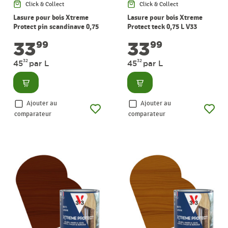
Click & Collect
Click & Collect
Lasure pour bois Xtreme
Lasure pour bois Xtreme
Protect pin scandinave 0,75
Protect teck 0,75 L V33
L V33
33
33
99
99
32
32
45
par L
45
par L
Consulter
Consulter
Ajouter au
Ajouter au
comparateur
comparateur