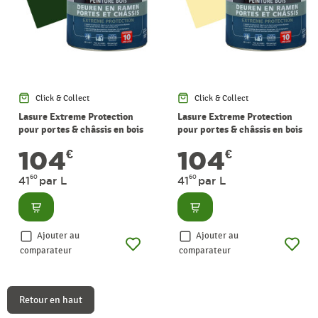
Click & Collect
Click & Collect
Lasure Extreme Protection
Lasure Extreme Protection
pour portes & châssis en bois
pour portes & châssis en bois
vert mousse satinée 2,5 L
sable satinée 2,5 L
104
104
€
€
60
60
41
par L
41
par L
Consulter
Consulter
Ajouter au
Ajouter au
comparateur
comparateur
Retour en haut