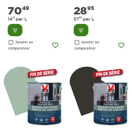
blanche satinée 0,5 L
70
28
49
95
10
90
14
par L
57
par L
Consulter
Consulter
Ajouter au
Ajouter au
comparateur
comparateur