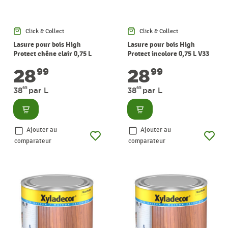
Click & Collect
Click & Collect
Lasure pour bois High
Lasure pour bois High
Protect chêne clair 0,75 L
Protect incolore 0,75 L V33
V33
28
28
99
99
65
65
38
par L
38
par L
Consulter
Consulter
Ajouter au
Ajouter au
comparateur
comparateur