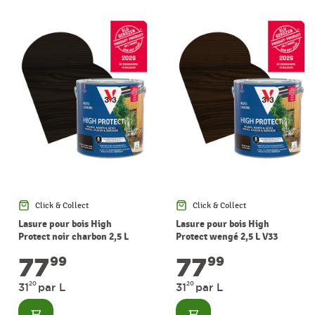
Click & Collect
Click & Collect
Lasure pour bois High
Lasure pour bois High
Protect noir charbon 2,5 L
Protect wengé 2,5 L V33
V33
77
77
99
99
20
20
31
par L
31
par L
Consulter
Consulter