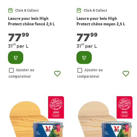
Click & Collect
Click & Collect
Lasure pour bois High
Lasure pour bois High
Protect chêne foncé 2,5 L
Protect chêne moyen 2,5 L
V33
V33
77
77
99
99
20
20
31
par L
31
par L
Consulter
Consulter
Ajouter au
Ajouter au
comparateur
comparateur