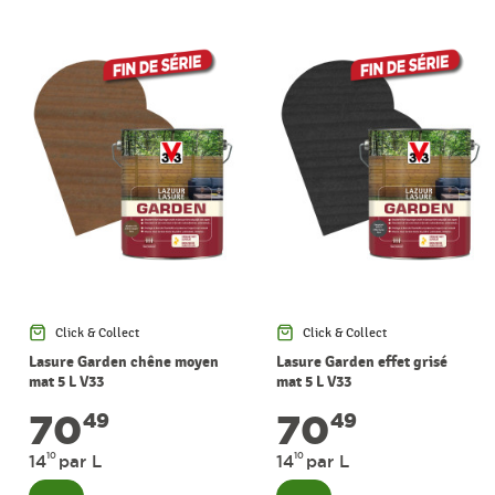
Click & Collect
Click & Collect
Lasure Garden chêne moyen
Lasure Garden effet grisé
mat 5 L V33
mat 5 L V33
70
70
49
49
10
10
14
par L
14
par L