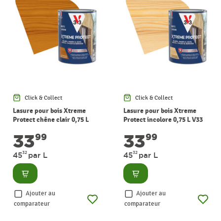
Click & Collect
Click & Collect
Lasure pour bois Xtreme
Lasure pour bois Xtreme
Protect chêne clair 0,75 L
Protect incolore 0,75 L V33
V33
33
33
99
99
32
32
45
par L
45
par L
Consulter
Consulter
Ajouter au
Ajouter au
comparateur
comparateur