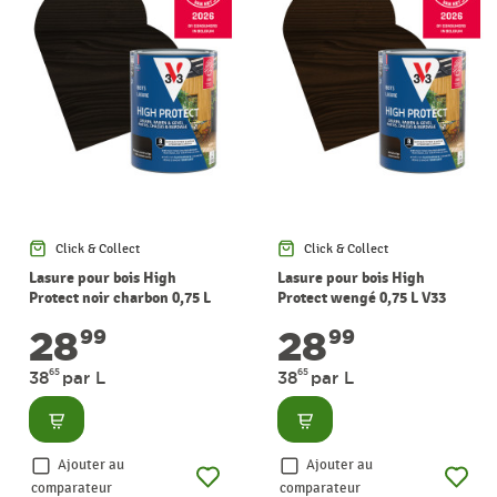
Click & Collect
Click & Collect
Lasure pour bois High
Lasure pour bois High
Protect noir charbon 0,75 L
Protect wengé 0,75 L V33
V33
28
28
99
99
65
65
38
par L
38
par L
Consulter
Consulter
Ajouter au
Ajouter au
comparateur
comparateur