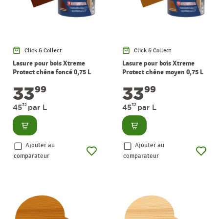
Click & Collect
Click & Collect
Lasure pour bois Xtreme
Lasure pour bois Xtreme
Protect chêne foncé 0,75 L
Protect chêne moyen 0,75 L
V33
V33
33
33
99
99
32
32
45
par L
45
par L
Consulter
Consulter
Ajouter au
Ajouter au
comparateur
comparateur