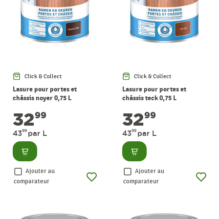
Click & Collect
Click & Collect
Lasure pour portes et
Lasure pour portes et
châssis noyer 0,75 L
châssis teck 0,75 L
XYLADECOR
XYLADECOR
32
32
99
99
99
99
43
par L
43
par L
Consulter
Consulter
Ajouter au
Ajouter au
comparateur
comparateur