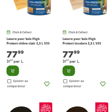
Click & Collect
Click & Collect
Lasure pour bois High
Lasure pour bois High
Protect chêne clair 2,5 L V33
Protect incolore 2,5 L V33
77
77
99
99
20
20
31
par L
31
par L
Consulter
Consulter
Ajouter au
Ajouter au
comparateur
comparateur