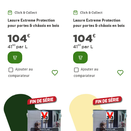
Click & Collect
Click & Collect
Lasure Extreme Protection
Lasure Extreme Protection
pour portes & châssis en bois
pour portes & châssis en bois
gris galet satinée 2,5 L
brune satinée 2,5 L
104
104
€
€
60
60
41
par L
41
par L
Consulter
Consulter
Ajouter au
Ajouter au
comparateur
comparateur