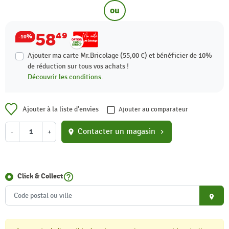
ou
58
49
-10%
Ajouter ma carte Mr.Bricolage (55,00 €) et bénéficier de
10%
de réduction sur tous vos achats !
Découvrir les conditions.
Ajouter à la liste d'envies
Ajouter au comparateur
Contacter un magasin
-
+
location_on
chevron_right
help_outline
Click & Collect
place