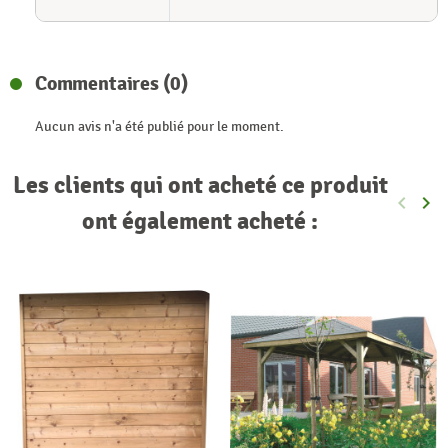
Commentaires (0)
Aucun avis n'a été publié pour le moment.
Les clients qui ont acheté ce produit
keyboard_arrow_left
keyboard_arrow_right
Précéde
Sui
ont également acheté :