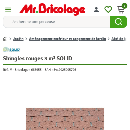
0
menu
person
Jardin
Aménagement extérieur et rangement de jardin
Abri de jar
Accueil
Shingles rouges 3 m² SOLID
Réf. Mr Bricolage :
668953
-
EAN :
5412025005796