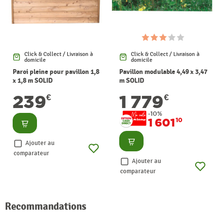
Click & Collect / Livraison à
Click & Collect / Livraison à
domicile
domicile
Paroi pleine pour pavillon 1,8
Pavillon modulable 4,49 x 3,47
x 1,8 m SOLID
m SOLID
239
1 779
€
€
-10%
1 601
10
Consulter
Consulter
Ajouter au
comparateur
Ajouter au
comparateur
Recommandations