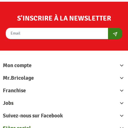
S'INSCRIRE À LA NEWSLETTER
S'abon
Mon compte

Mr.Bricolage

Franchise

Jobs

Suivez-nous sur Facebook
