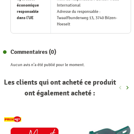
économique
International
responsable
Adresse du responsable :
dans l'UE
Twaalfbunderweg 13, 3740 Bilzen-
Hoeselt
Commentaires (0)
Aucun avis n'a été publié pour le moment.
Les clients qui ont acheté ce produit
keyboard_arrow_left
keyboard_arrow_right
Précéde
Sui
ont également acheté :