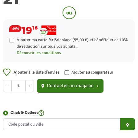
ou
19
16
-10%
Ajouter ma carte Mr.Bricolage (55,00 €) et bénéficier de
10%
de réduction sur tous vos achats !
Découvrir les conditions.
Ajouter à la liste d'envies
Ajouter au comparateur
Contacter un magasin
-
+
location_on
chevron_right
help_outline
Click & Collect
place