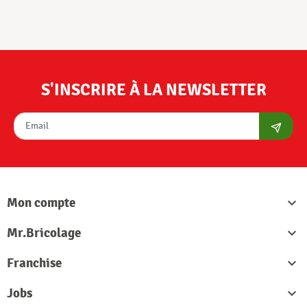
S'INSCRIRE À LA NEWSLETTER
S'abon
Mon compte

Mr.Bricolage

Franchise

Jobs
