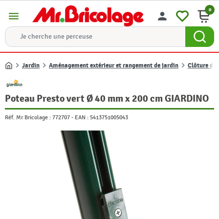
0
menu
person
Jardin
Aménagement extérieur et rangement de jardin
Clôture de 
Accueil
Poteau Presto vert Ø 40 mm x 200 cm GIARDINO
Réf. Mr Bricolage :
772707
-
EAN :
5413751005043