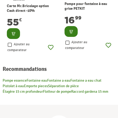
Pompe pour fontaine à eau
Carte Mr.Bricolage option
grise PETKIT
Cash direct -10%
16
99
55
€
Consulter
Consulter
Ajouter au
Ajouter au
comparateur
comparateur
Recommandations
Pompe essence
Fontaine eau
Fontaine a eau
Fontaine a eau chat
Pistolet à eau
Emporte pieces
Séparation de pièce
Étagère 15 cm profondeur
Flotteur de pompe
Raccord gardena 15 mm