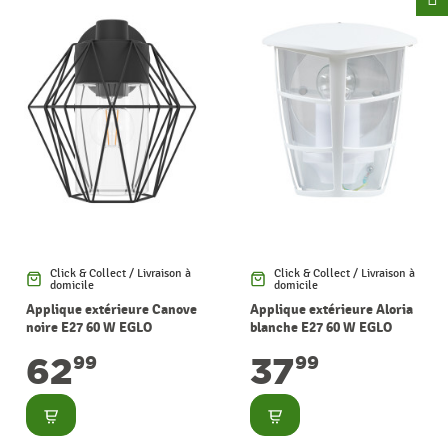
Click & Collect / Livraison à
Click & Collect / Livraison à
domicile
domicile
Applique extérieure Canove
Applique extérieure Aloria
noire E27 60 W EGLO
blanche E27 60 W EGLO
62
37
99
99
Consulter
Consulter