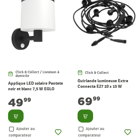
Click & Collect / Livraison à
Click & Collect
domicile
Guirlande lumineuse Extra
Applique LED solaire Pantete
Connecta E27 10 x 15 W
noir et blanc 7,5 W EGLO
EGLO
69
99
49
99
Consulter
Consulter
Ajouter au
Ajouter au
comparateur
comparateur