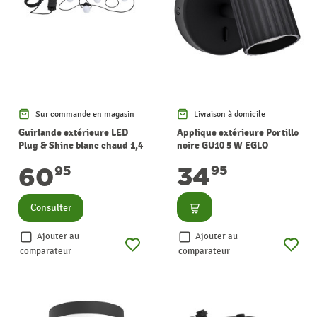
Sur commande en magasin
Livraison à domicile
Guirlande extérieure LED
Applique extérieure Portillo
Plug & Shine blanc chaud 1,4
noire GU10 5 W EGLO
W 6,8 m PAULMANN
34
60
95
95
Consulter
Consulter
Ajouter au
Ajouter au
comparateur
comparateur