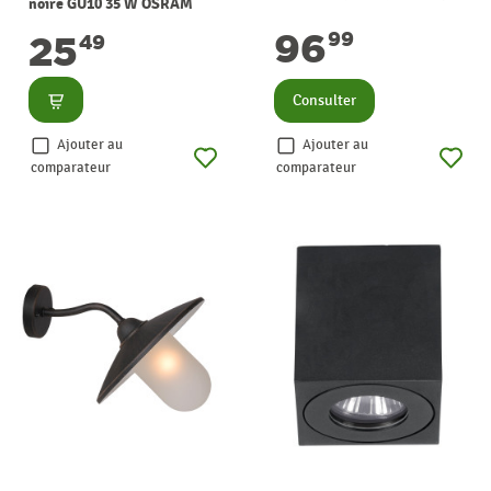
noire GU10 35 W OSRAM
LUCIDE
96
99
25
49
Consulter
Consulter
Ajouter au
Ajouter au
comparateur
comparateur