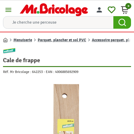
0
menu
person
Menuiserie
Parquet, plancher et sol PVC
Accessoire parquet, planc
Accueil
Cale de frappe
Réf. Mr Bricolage :
642253
-
EAN :
4006885692909