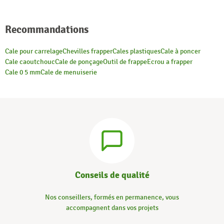
Recommandations
Cale pour carrelage
Chevilles frapper
Cales plastiques
Cale à poncer
Cale caoutchouc
Cale de ponçage
Outil de frappe
Ecrou a frapper
Cale 0 5 mm
Cale de menuiserie
Conseils de qualité
Nos conseillers, formés en permanence, vous
accompagnent dans vos projets