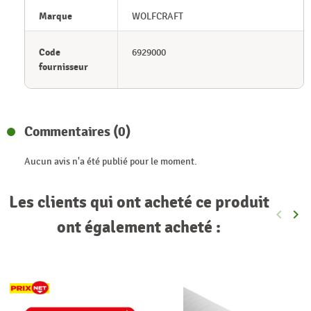
Marque
WOLFCRAFT
Code
6929000
fournisseur
Commentaires (0)
Aucun avis n'a été publié pour le moment.
Les clients qui ont acheté ce produit
keyboard_arrow_left
keyboard_arrow_right
Précéde
Sui
ont également acheté :