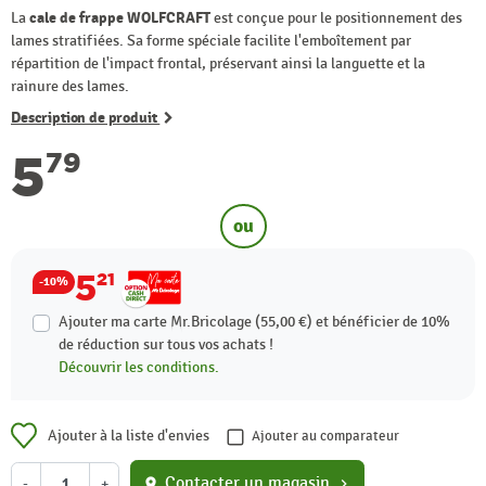
La
cale de frappe WOLFCRAFT
est conçue pour le positionnement des
lames stratifiées. Sa forme spéciale facilite l'emboîtement par
répartition de l'impact frontal, préservant ainsi la languette et la
rainure des lames.
Description de produit
5
79
ou
5
21
-10%
Ajouter ma carte Mr.Bricolage (55,00 €) et bénéficier de
10%
de réduction sur tous vos achats !
Découvrir les conditions.
Ajouter à la liste d'envies
Ajouter au comparateur
Contacter un magasin
-
+
location_on
chevron_right