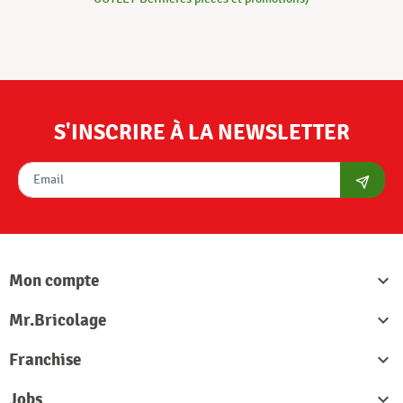
S'INSCRIRE À LA NEWSLETTER
S'abon
Mon compte

Mr.Bricolage

Franchise

Jobs
