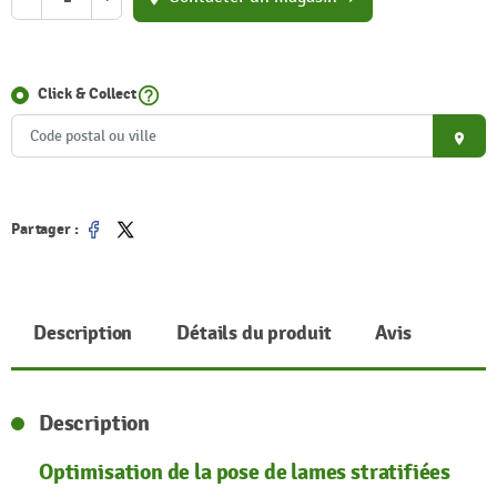
help_outline
Click & Collect
place
Partager :
Partager
Tweet
Description
Détails du produit
Avis
Description
Optimisation de la pose de lames stratifiées