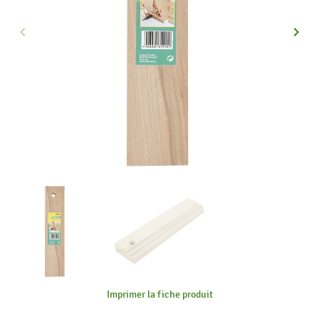
keyboard_arrow_left
keyboard_arrow_right
Précédent
Suiva
Imprimer la fiche produit