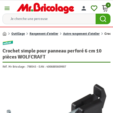
0
menu
person
Outillage
Rangement d'atelier
Autre rangement d'atelier
Croch
Accueil
Crochet simple pour panneau perforé 6 cm 10
pièces WOLFCRAFT
Réf. Mr Bricolage :
798545
-
EAN :
4006885609907