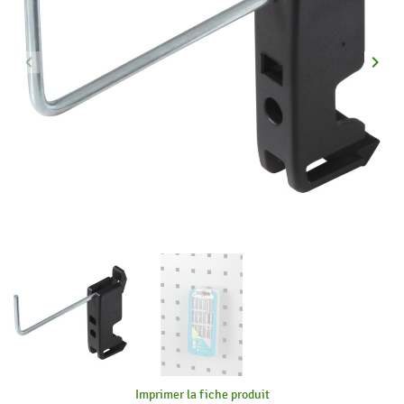
keyboard_arrow_left
keyboard_arrow_right
Précédent
Suiva
Imprimer la fiche produit