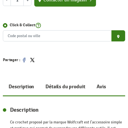
Contacter un magasin
-
+
location_on
chevron_right
help_outline
Click & Collect
place
Partager :
Partager
Tweet
Description
Détails du produit
Avis
Description
Ce crochet proposé par la marque Wolfcraft est l'accessoire simple