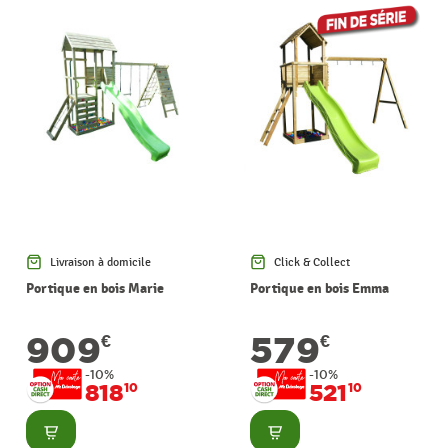
Livraison à domicile
Click & Collect
Portique en bois Marie
Portique en bois Emma
909
579
€
€
-10%
-10%
818
521
10
10
Consulter
Consulter