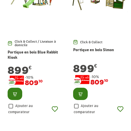
Click & Collect / Livraison à
Click & Collect
domicile
Portique en bois Simon
Portique en bois Blue Rabbit
Kiosk
899
€
899
€
-10%
-10%
809
10
809
10
Consulter
Consulter
Ajouter au
Ajouter au
comparateur
comparateur