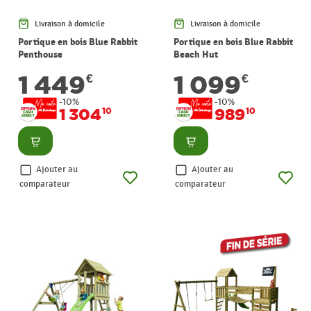
Livraison à domicile
Livraison à domicile
Portique en bois Blue Rabbit
Portique en bois Blue Rabbit
Penthouse
Beach Hut
1 449
1 099
€
€
-10%
-10%
1 304
989
10
10
Consulter
Consulter
Ajouter au
Ajouter au
comparateur
comparateur