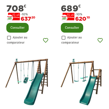
708
689
€
€
-10%
-10%
637
620
20
10
Consulter
Consulter
Ajouter au
Ajouter au
comparateur
comparateur