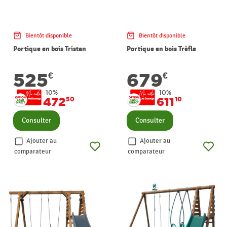
Bientôt disponible
Bientôt disponible
Portique en bois Tristan
Portique en bois Trèfle
525
679
€
€
-10%
-10%
472
611
50
10
Consulter
Consulter
Ajouter au
Ajouter au
comparateur
comparateur