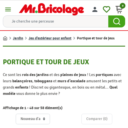
0
menu
person
Jardin
Jeu d’extérieur pour enfant
Portique et tour de jeux
Accueil
PORTIQUE ET TOUR DE JEUX
Ce sont les
rois des jardins
et des
plaines de jeux
! Les
portiques
avec
leurs
balançoires
,
toboggans
et
murs d’escalade
amusent les petits et
grands
enfants
! Discret ou gigantesque, en bois ou en métal…
Quel
modèle
vous donne le plus envie ?
Affichage de 1 - 48 sur 58 élément(s)
Comparer (
0
)‎