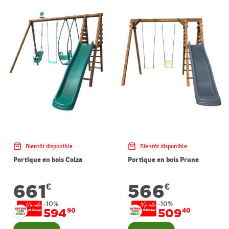
Bientôt disponible
Bientôt disponible
Portique en bois Colza
Portique en bois Prune
661
566
€
€
-10%
-10%
594
509
90
40