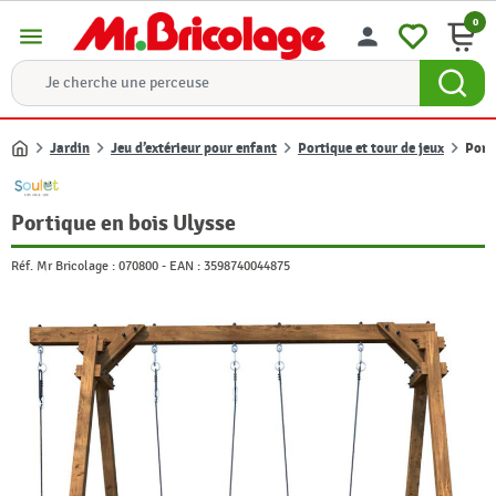
0
menu
person
Jardin
Jeu d’extérieur pour enfant
Portique et tour de jeux
Port
Accueil
Portique en bois Ulysse
Réf. Mr Bricolage :
070800
-
EAN :
3598740044875