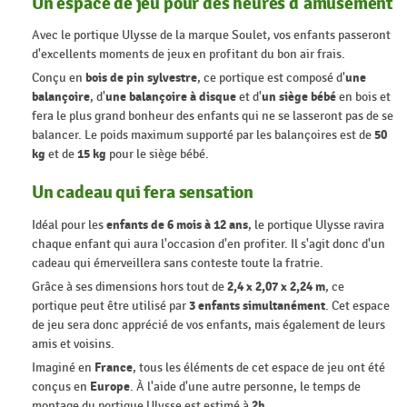
Un espace de jeu pour des heures d'amusement
Avec le portique Ulysse de la marque Soulet, vos enfants passeront
d'excellents moments de jeux en profitant du bon air frais.
Conçu en
bois de pin sylvestre
, ce portique est composé d'
une
balançoire
, d'
une balançoire à disque
et d'
un siège bébé
en bois et
fera le plus grand bonheur des enfants qui ne se lasseront pas de se
balancer. Le poids maximum supporté par les balançoires est de
50
kg
et de
15 kg
pour le siège bébé.
Un cadeau qui fera sensation
Idéal pour les
enfants de 6 mois à 12 ans
, le portique Ulysse ravira
chaque enfant qui aura l'occasion d'en profiter. Il s'agit donc d'un
cadeau qui émerveillera sans conteste toute la fratrie.
Grâce à ses dimensions hors tout de
2,4 x 2,07 x 2,24 m
, ce
portique peut être utilisé par
3 enfants simultanément
. Cet espace
de jeu sera donc apprécié de vos enfants, mais également de leurs
amis et voisins.
Imaginé en
France
, tous les éléments de cet espace de jeu ont été
conçus en
Europe
. À l'aide d'une autre personne, le temps de
montage du portique Ulysse est estimé à
2h
.