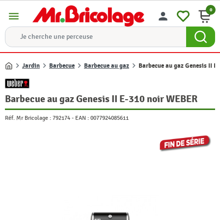
0
menu
person
Jardin
Barbecue
Barbecue au gaz
Barbecue au gaz Genesis II 
Accueil
Barbecue au gaz Genesis II E-310 noir WEBER
Réf. Mr Bricolage :
792174
-
EAN :
0077924085611