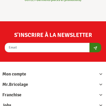
S'INSCRIRE À LA NEWSLETTER
S'abon
Mon compte

Mr.Bricolage

Franchise

Jobs
