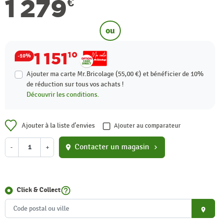
1 279
€
ou
1 151
10
-10%
Ajouter ma carte Mr.Bricolage (55,00 €) et bénéficier de
10%
de réduction sur tous vos achats !
Découvrir les conditions.
Ajouter à la liste d'envies
Ajouter au comparateur
Contacter un magasin
-
+
location_on
chevron_right
help_outline
Click & Collect
place