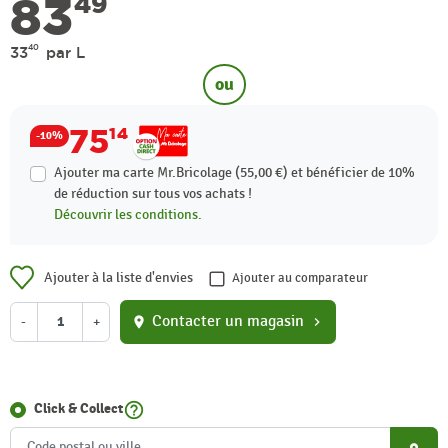
83
49
40
33
par L
ou
75
14
-10%
Ajouter ma carte Mr.Bricolage (55,00 €) et bénéficier de
10%
de réduction sur tous vos achats !
Découvrir les conditions.
Ajouter à la liste d'envies
Ajouter au comparateur
Contacter un magasin
-
+
location_on
chevron_right
help_outline
Click & Collect