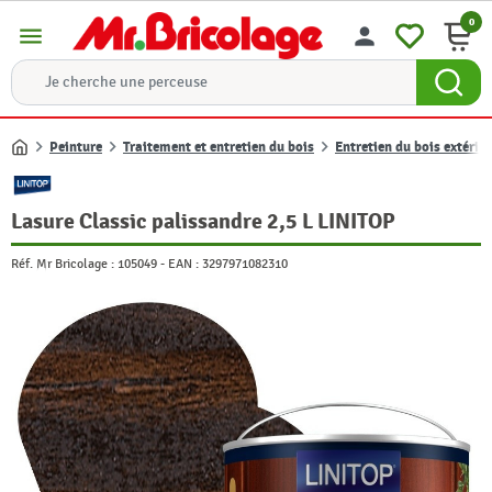
0
menu
person
Peinture
Traitement et entretien du bois
Entretien du bois extérie
Accueil
Lasure Classic palissandre 2,5 L LINITOP
Réf. Mr Bricolage :
105049
-
EAN :
3297971082310