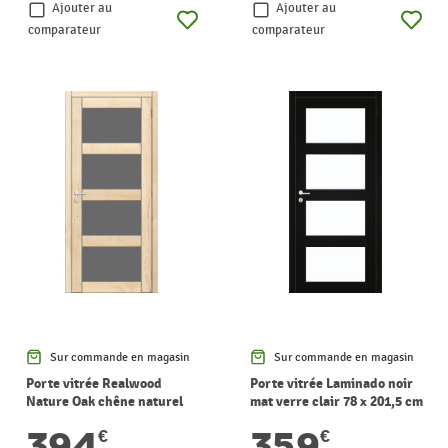
Ajouter au
Ajouter au
comparateur
comparateur
Sur commande en magasin
Sur commande en magasin
Porte vitrée Realwood
Porte vitrée Laminado noir
Nature Oak chêne naturel
mat verre clair 78 x 201,5 cm
verre gris fumé 93 x 201,5 cm
THYS
394
359
€
€
THYS