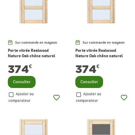
Sur commande en magasin
Sur commande en magasin
Porte vitrée Realwood
Porte vitrée Realwood
Nature Oak chêne naturel
Nature Oak chêne naturel
verre mat 73 x 201,5 cm
verre mat 78 x 201,5 cm
374
374
€
€
THYS
THYS
Consulter
Consulter
Ajouter au
Ajouter au
comparateur
comparateur