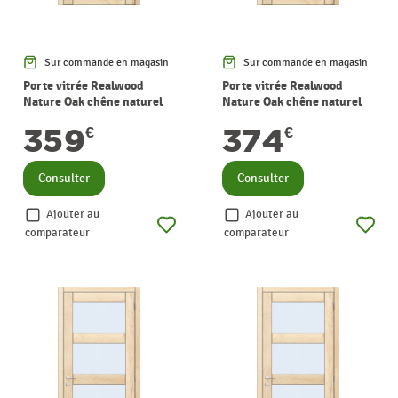
Sur commande en magasin
Sur commande en magasin
Porte vitrée Realwood
Porte vitrée Realwood
Nature Oak chêne naturel
Nature Oak chêne naturel
verre clair 78 x 201,5 cm
verre mat 63 x 201,5 cm
359
374
€
€
THYS
THYS
Consulter
Consulter
Ajouter au
Ajouter au
comparateur
comparateur