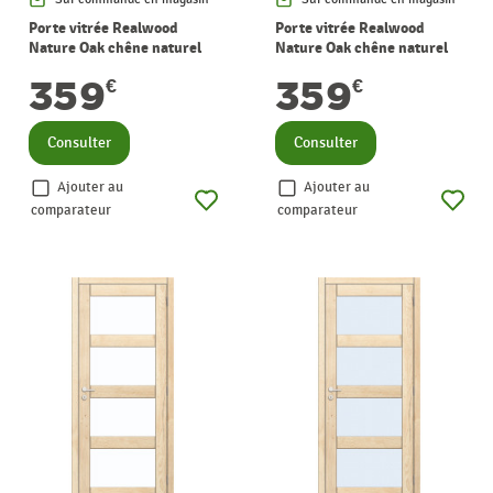
Porte vitrée Realwood
Porte vitrée Realwood
Nature Oak chêne naturel
Nature Oak chêne naturel
verre clair 63 x 201,5 cm
verre clair 73 x 201,5 cm
359
359
€
€
THYS
THYS
Consulter
Consulter
Ajouter au
Ajouter au
comparateur
comparateur