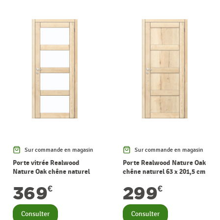
Sur commande en magasin
Sur commande en magasin
Porte vitrée Realwood
Porte Realwood Nature Oak
Nature Oak chêne naturel
chêne naturel 63 x 201,5 cm
verre clair 93 x 201,5 cm
THYS
369
299
€
€
THYS
Consulter
Consulter