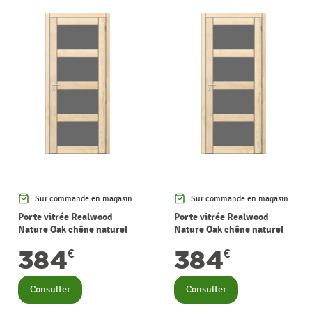
Sur commande en magasin
Sur commande en magasin
Porte vitrée Realwood
Porte vitrée Realwood
Nature Oak chêne naturel
Nature Oak chêne naturel
verre gris fumé 78 x 201,5 cm
verre gris fumé 83 x 201,5 cm
384
384
€
€
THYS
THYS
Consulter
Consulter