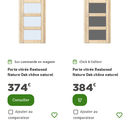
Sur commande en magasin
Click & Collect
Porte vitrée Realwood
Porte vitrée Realwood
Nature Oak chêne naturel
Nature Oak chêne naturel
verre mat 83 x 201,5 cm
verre gris fumé 73 x 201,5 cm
384
374
€
€
THYS
THYS
Consulter
Consulter
Ajouter au
Ajouter au
comparateur
comparateur