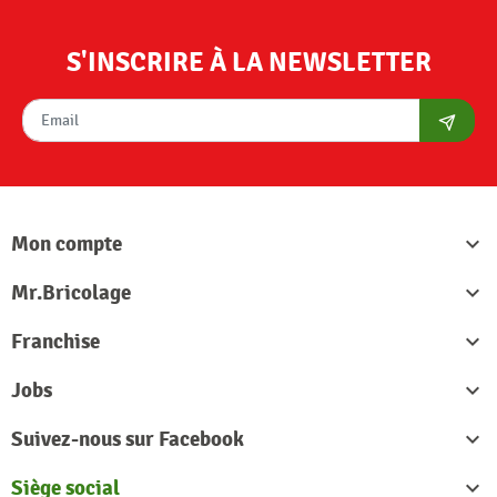
S'INSCRIRE À LA NEWSLETTER
S'abon
Mon compte

Mr.Bricolage

Franchise

Jobs

Suivez-nous sur Facebook

Siège social
