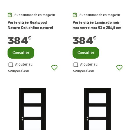
Sur commande en magasin
Sur commande en magasin
Porte vitrée Realwood
Porte vitrée Laminado noir
Nature Oak chêne naturel
mat verre mat 93 x 201,5 cm
verre gris fumé 63 x 201,5 cm
THYS
384
384
€
€
THYS
Consulter
Consulter
Ajouter au
Ajouter au
comparateur
comparateur