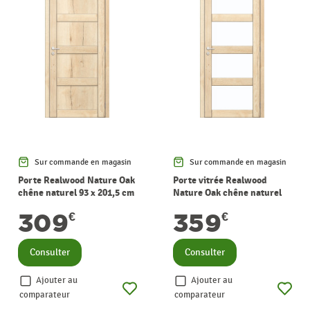
Sur commande en magasin
Sur commande en magasin
Porte Realwood Nature Oak
Porte vitrée Realwood
chêne naturel 93 x 201,5 cm
Nature Oak chêne naturel
THYS
verre clair 83 x 201,5 cm
309
359
€
€
THYS
Consulter
Consulter
Ajouter au
Ajouter au
comparateur
comparateur