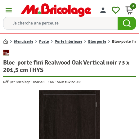
0
menu
person
Menuiserie
Porte
Porte intérieure
Bloc porte
Bloc-porte fin
Accueil
Bloc-porte fini Realwood Oak Vertical noir 73 x
201,5 cm THYS
Réf. Mr Bricolage :
058518
-
EAN :
5401104151066