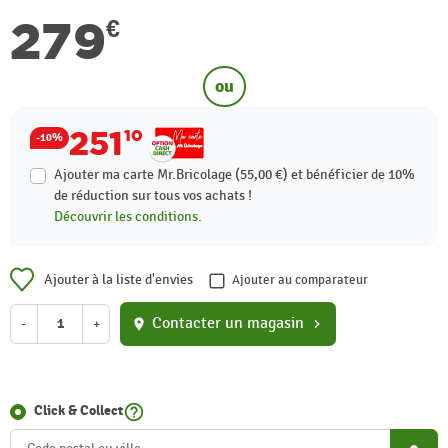
279
€
ou
251
10
-10%
Ajouter ma carte Mr.Bricolage (55,00 €) et bénéficier de
10%
de réduction sur tous vos achats !
Découvrir les conditions.
Ajouter à la liste d'envies
Ajouter au comparateur
Contacter un magasin
-
+
location_on
chevron_right
help_outline
Click & Collect