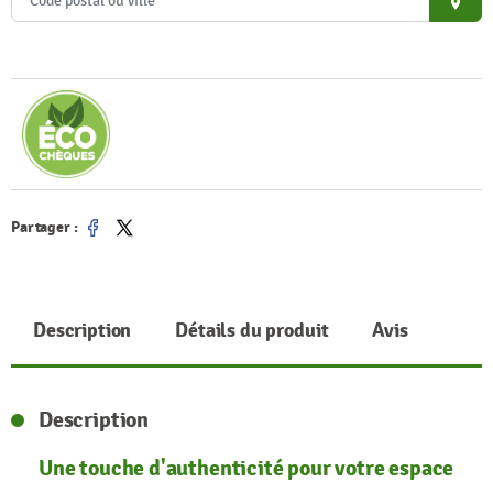
place
Partager :
Partager
Tweet
Description
Détails du produit
Avis
Description
Une touche d'authenticité pour votre espace