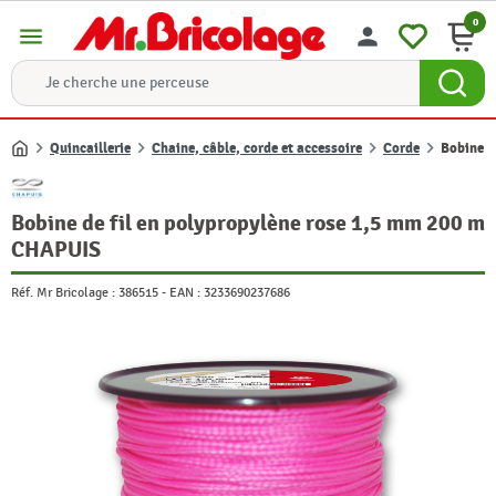
0
menu
person
Quincaillerie
Chaine, câble, corde et accessoire
Corde
Bobine d
Accueil
Bobine de fil en polypropylène rose 1,5 mm 200 m
CHAPUIS
Réf. Mr Bricolage :
386515
-
EAN :
3233690237686