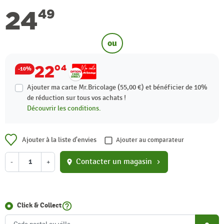
24
49
ou
22
04
-10%
Ajouter ma carte Mr.Bricolage (55,00 €) et bénéficier de
10%
de réduction sur tous vos achats !
Découvrir les conditions.
Ajouter à la liste d'envies
Ajouter au comparateur
Contacter un magasin
-
+
location_on
chevron_right
help_outline
Click & Collect