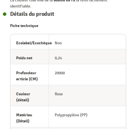
La couleur rose vive de la
bobine de fil
la rend facilement
identifiable.
Détails du produit
Fiche technique
Ecolabel/Ecochèque
Non
Poids net
0,24
Profondeur
20000
article (CM)
Couleur
Rose
(détail)
Matériau
Polypropylène (PP)
(Détail)