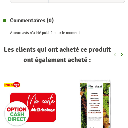
Commentaires (0)
Aucun avis n'a été publié pour le moment.
Les clients qui ont acheté ce produit
keyboard_arrow_left
keyboard_arrow_right
Précéde
Sui
ont également acheté :