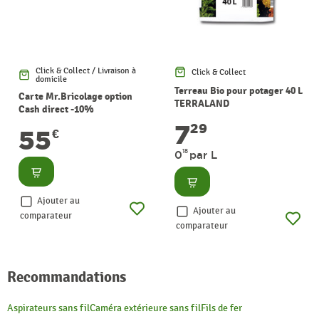
Click & Collect / Livraison à
Click & Collect
domicile
Terreau Bio pour potager 40 L
Carte Mr.Bricolage option
TERRALAND
Cash direct -10%
7
29
55
€
18
0
par L
Consulter
Consulter
Ajouter au
Ajouter au
comparateur
comparateur
Recommandations
Aspirateurs sans fil
Caméra extérieure sans fil
Fils de fer