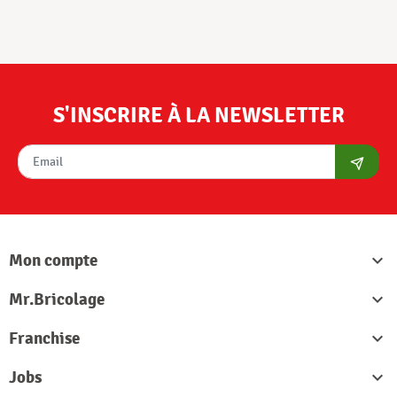
S'INSCRIRE À LA NEWSLETTER
S'abon
Mon compte

Mr.Bricolage

Franchise

Jobs
