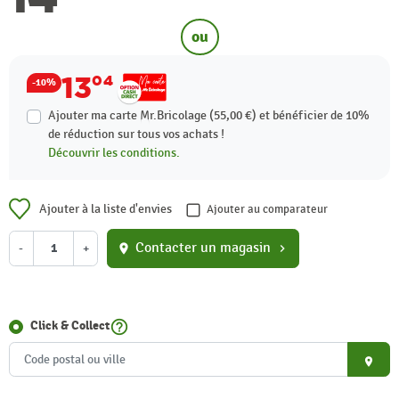
ou
13
04
-10%
Ajouter ma carte Mr.Bricolage (55,00 €) et bénéficier de
10%
de réduction sur tous vos achats !
Découvrir les conditions.
Ajouter à la liste d'envies
Ajouter au comparateur
Contacter un magasin
-
+
location_on
chevron_right
help_outline
Click & Collect
place