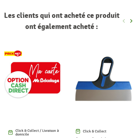
Les clients qui ont acheté ce produit
keyboard_arrow_left
keyboard_arrow_right
Précéde
Sui
ont également acheté :
Click & Collect / Livraison à
Click & Collect
domicile