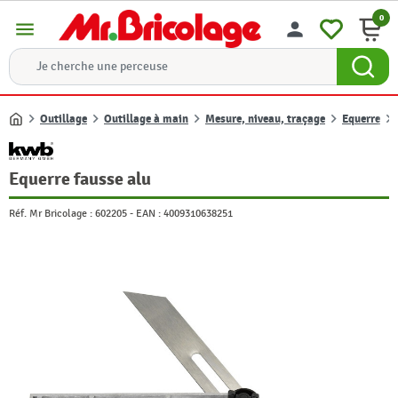
0
menu
person
Outillage
Outillage à main
Mesure, niveau, traçage
Equerre
Accueil
Equerre fausse alu
Réf. Mr Bricolage :
602205
-
EAN :
4009310638251