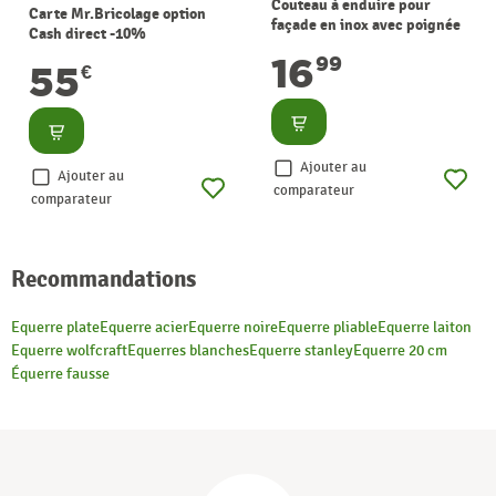
Couteau à enduire pour
Carte Mr.Bricolage option
façade en inox avec poignée
Cash direct -10%
soft grip 250 mm
16
99
55
€
Consulter
Consulter
Ajouter au
Ajouter au
comparateur
comparateur
Recommandations
Equerre plate
Equerre acier
Equerre noire
Equerre pliable
Equerre laiton
Equerre wolfcraft
Equerres blanches
Equerre stanley
Equerre 20 cm
Équerre fausse