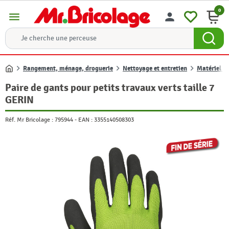
0
menu
person
Rangement, ménage, droguerie
Nettoyage et entretien
Matériel d
Accueil
Paire de gants pour petits travaux verts taille 7
GERIN
Réf. Mr Bricolage :
795944
-
EAN :
3355140508303