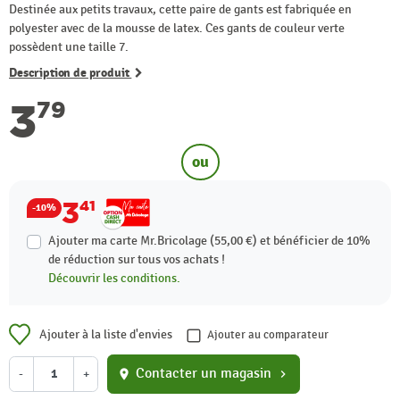
Destinée aux petits travaux, cette paire de gants est fabriquée en
polyester avec de la mousse de latex. Ces gants de couleur verte
possèdent une taille 7.
Description de produit
3
79
ou
3
41
-10%
Ajouter ma carte Mr.Bricolage (55,00 €) et bénéficier de
10%
de réduction sur tous vos achats !
Découvrir les conditions.
Ajouter à la liste d'envies
Ajouter au comparateur
Contacter un magasin
-
+
location_on
chevron_right