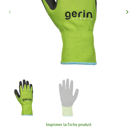
keyboard_arrow_left
keyboard_arrow_right
Précédent
Suiva
Imprimer la fiche produit