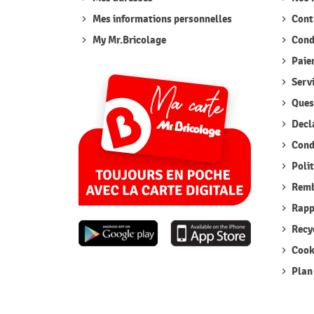
Mes informations personnelles
Cont
My Mr.Bricolage
Condi
Paie
Serv
Quest
Decla
Condi
Polit
Remb
Rappe
Recyc
Cook
Plan 