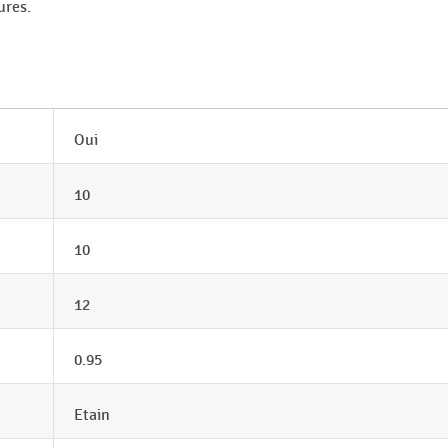
ures.
Oui
10
10
12
0.95
Etain