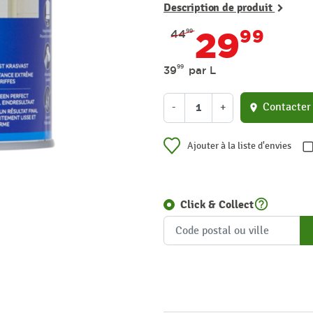
Description de produit
29
99
44
99
99
39
par L
-
+
Contacter
location_on
Ajouter à la liste d'envies
help_outline
Click & Collect