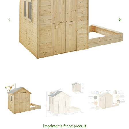
keyboard_arrow_left
keyboard_arrow_right
Précédent
Suiva
Imprimer la fiche produit