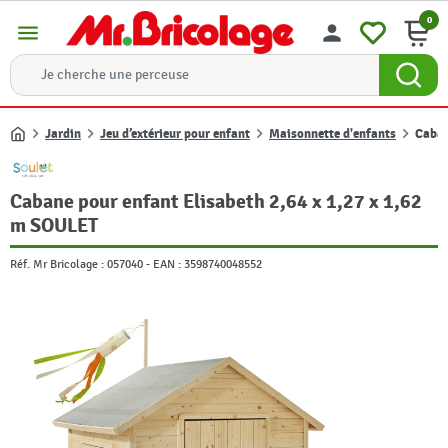
0
menu
person
Jardin
Jeu d’extérieur pour enfant
Maisonnette d'enfants
Caban
Accueil
Cabane pour enfant Elisabeth 2,64 x 1,27 x 1,62
m SOULET
Réf. Mr Bricolage :
057040
-
EAN :
3598740048552