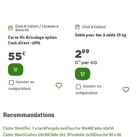
Click & Collect / Livraison à
Click & Collect
domicile
Sable pour bac à sable 25 kg
Carte Mr.Bricolage option
Cash direct -10%
2
99
55
€
12
0
par KG
Consulter
Consulter
Ajouter au
Ajouter au
comparateur
comparateur
Recommandations
Cadre 30x40
Tec 7 x tack
Pergola 4x4
Douche 90x90
Cadre 40x50
Cadre 30x45
Cadres 20x30
Câble 2x1.5
Poubelle 2x30
Douche 90 x 80