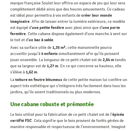
marque française Soulet leur offrira un espace de jeu qui leur sera
complètement dédié ainsi que des heures amusements. Ce cadeau
est idéal pour permettra à vos enfants de
créer leur monde
imaginaire
. Afin de laisser entrer la lumière extérieure, ce modèle
est équipé d'
une petite fenêtre
avec plexi ainsi que d'
une porte
fermière
. Cette cabane dispose également d'une manche à vent sur
le toit et d'
un
bac à sable
.
Avec sa surface utile de
1,35 m²
, cette maisonnette pourra
accueillir jusqu'à
4 enfants
simultanément afin qu'ils puissent
jouer ensemble. La longueur de ce petit chalet est de
2,64 m
tandis
que sa largeur est de
1,27 m
. En ce qui concerne sa hauteur, elle
s'élève à
1,62 m
.
La
toiture en feutre bitumeux
de cette petite maison lui confère un
aspect très esthétique qui s'intégrera très facilement dans tous les
jardins, qu'ils soient traditionnels ou plus modernes.
Une cabane robuste et prémontée
Le bois utilisé pour la fabrication de ce petit chalet est de l'
épicéa
certifié FSC
. Cela signifie que le bois provient de forêts gérées de
manière responsable et respectueuse de l'environnement. Imaginé