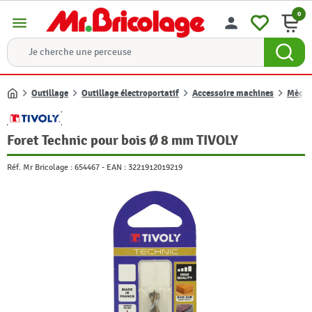
0
menu
person
Outillage
Outillage électroportatif
Accessoire machines
Mèche,
Accueil
Foret Technic pour bois Ø 8 mm TIVOLY
Réf. Mr Bricolage :
654467
-
EAN :
3221912019219