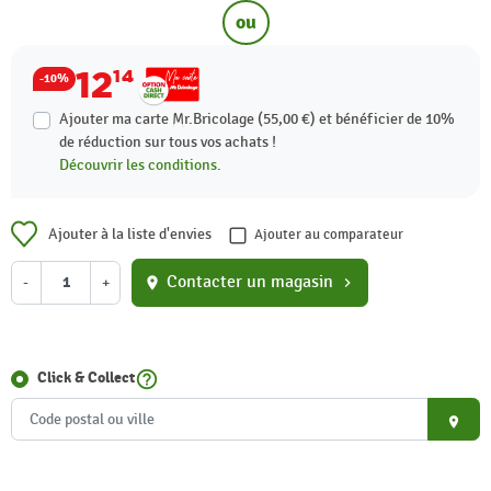
ou
12
14
-10%
Ajouter ma carte Mr.Bricolage (55,00 €) et bénéficier de
10%
de réduction sur tous vos achats !
Découvrir les conditions.
Ajouter à la liste d'envies
Ajouter au comparateur
Contacter un magasin
-
+
location_on
chevron_right
help_outline
Click & Collect
place