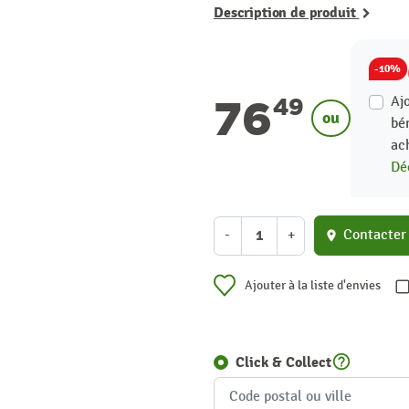
Description de produit
-10%
76
Aj
49
ou
bé
ac
Déc
-
+
Contacter
location_on
Ajouter à la liste d'envies
help_outline
Click & Collect