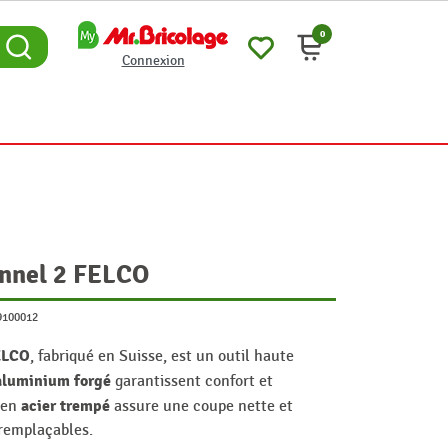
0
Connexion
onnel 2 FELCO
9100012
FELCO
, fabriqué en Suisse, est un outil haute
aluminium forgé
garantissent confort et
acier trempé
 en
assure une coupe nette et
 remplaçables.