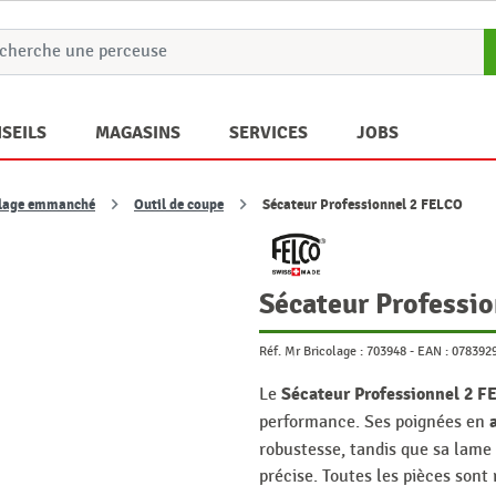
SEILS
MAGASINS
SERVICES
JOBS
llage emmanché
Outil de coupe
Sécateur Professionnel 2 FELCO
Sécateur Professi
Réf. Mr Bricolage :
703948
-
EAN :
078392
Sécateur Professionnel 2 
Le
performance. Ses poignées en
robustesse, tandis que sa lame
précise. Toutes les pièces sont