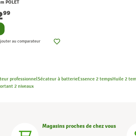
cm POLET
2
99
nsulter
jouter au comparateur
teur professionnel
Sécateur à batterie
Essence 2 temps
Huile 2 te
ortant 2 niveaux
Magasins proches de chez vous