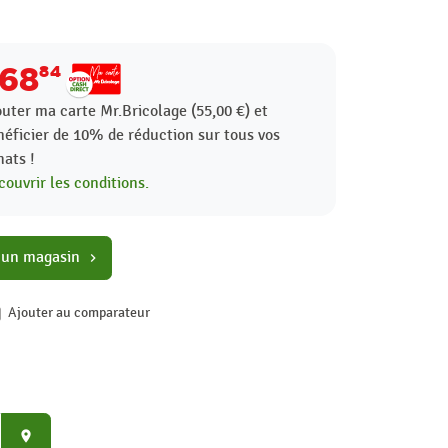
68
84
outer ma carte Mr.Bricolage (55,00 €) et
néficier de
10%
de réduction sur tous vos
hats !
ouvrir les conditions.
 un magasin
chevron_right
Ajouter au comparateur
place