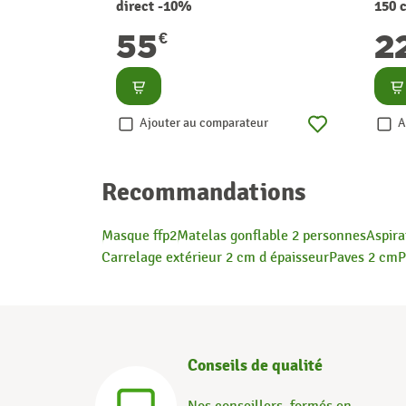
direct -10%
150 
55
2
€
Consulter
Co
Ajouter au comparateur
A
Recommandations
Masque ffp2
Matelas gonflable 2 personnes
Aspira
Carrelage extérieur 2 cm d épaisseur
Paves 2 cm
P
Conseils de qualité