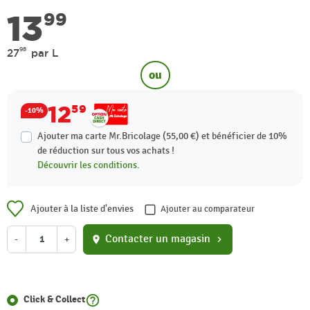
13
99
98
27
par L
ou
12
59
-10%
Ajouter ma carte Mr.Bricolage (55,00 €) et bénéficier de
10%
de réduction sur tous vos achats !
Découvrir les conditions.
Ajouter à la liste d'envies
Ajouter au comparateur
Contacter un magasin
-
+
location_on
chevron_right
help_outline
Click & Collect