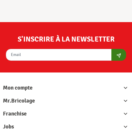
S'INSCRIRE À LA NEWSLETTER
S'abon
Mon compte

Mr.Bricolage

Franchise

Jobs
