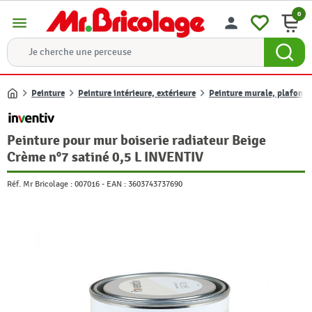
0
menu
person
Peinture
Peinture intérieure, extérieure
Peinture murale, plafond e
Accueil
Peinture pour mur boiserie radiateur Beige
Crème n°7 satiné 0,5 L INVENTIV
Réf. Mr Bricolage :
007016
-
EAN :
3603743737690