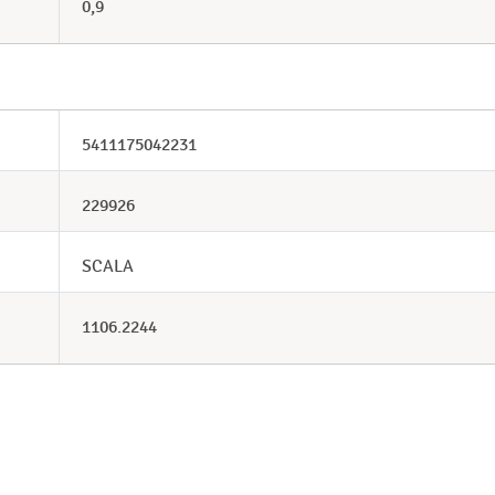
0,9
5411175042231
229926
SCALA
1106.2244