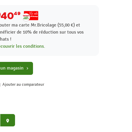
40
49
outer ma carte Mr.Bricolage (55,00 €) et
néficier de
10%
de réduction sur tous vos
hats !
couvrir les conditions.
 un magasin
chevron_right
Ajouter au comparateur
place