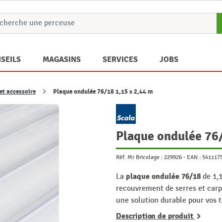
SEILS
MAGASINS
SERVICES
JOBS
 et accessoire
Plaque ondulée 76/18 1,15 x 2,44 m
Plaque ondulée 76
Réf. Mr Bricolage :
229926
-
EAN :
541117
plaque ondulée 76/18
La
de 1,1
recouvrement de serres et carpo
une solution durable pour vos t
Description de produit