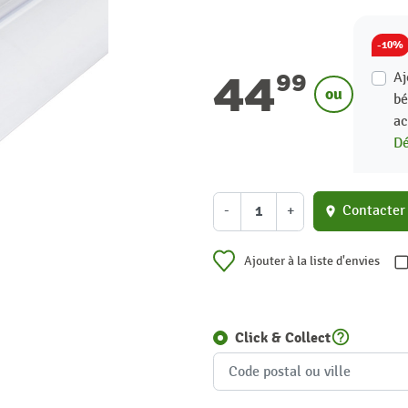
-10%
44
Aj
99
ou
bé
ac
Dé
-
+
Contacter
location_on
Ajouter à la liste d'envies
help_outline
Click & Collect