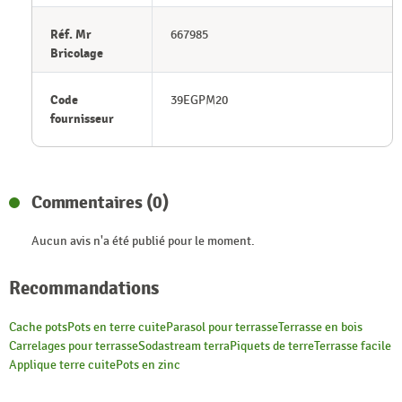
Réf. Mr
667985
Bricolage
Code
39EGPM20
fournisseur
Commentaires (0)
Aucun avis n'a été publié pour le moment.
Recommandations
Cache pots
Pots en terre cuite
Parasol pour terrasse
Terrasse en bois
Carrelages pour terrasse
Sodastream terra
Piquets de terre
Terrasse facile
Applique terre cuite
Pots en zinc