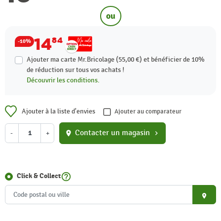
ou
14
84
-10%
Ajouter ma carte Mr.Bricolage (55,00 €) et bénéficier de
10%
de réduction sur tous vos achats !
Découvrir les conditions.
Ajouter à la liste d'envies
Ajouter au comparateur
Contacter un magasin
-
+
location_on
chevron_right
help_outline
Click & Collect
place