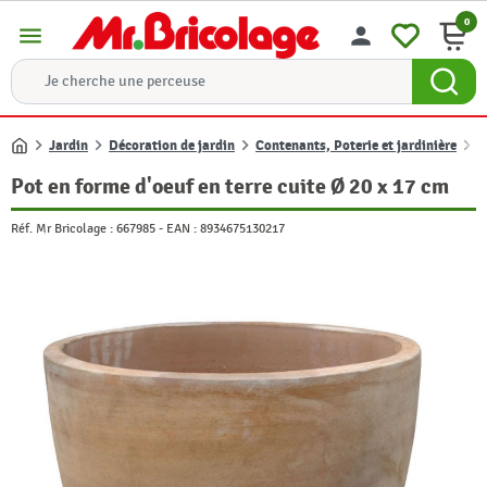
0
menu
person
Jardin
Décoration de jardin
Contenants, Poterie et jardinière
B
Accueil
Pot en forme d'oeuf en terre cuite Ø 20 x 17 cm
Réf. Mr Bricolage :
667985
-
EAN :
8934675130217