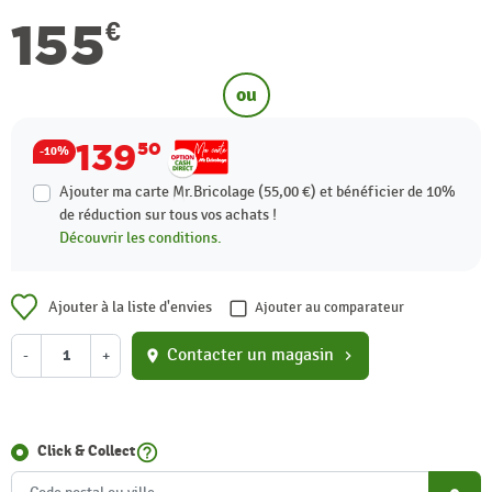
155
€
ou
139
50
-10%
Ajouter ma carte Mr.Bricolage (55,00 €) et bénéficier de
10%
de réduction sur tous vos achats !
Découvrir les conditions.
Ajouter à la liste d'envies
Ajouter au comparateur
Contacter un magasin
-
+
location_on
chevron_right
help_outline
Click & Collect