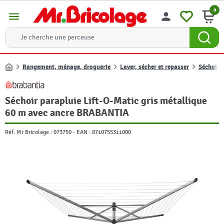
0
menu
person
Rangement, ménage, droguerie
Laver, sécher et repasser
Séchoir 
Accueil
Séchoir parapluie Lift-O-Matic gris métallique
60 m avec ancre BRABANTIA
Réf. Mr Bricolage :
073750
-
EAN :
8710755311000