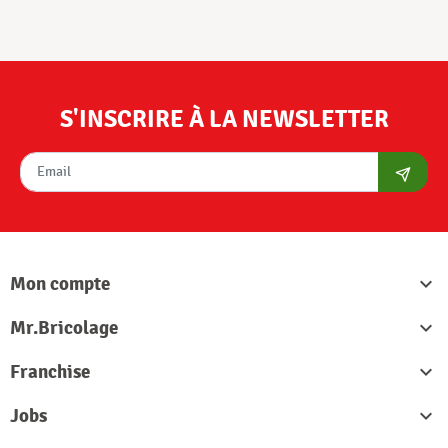
S'INSCRIRE À LA NEWSLETTER
S'abon
Mon compte

Mr.Bricolage

Franchise

Jobs
