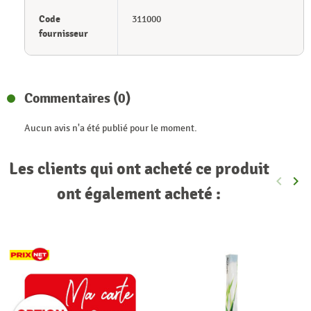
Code
311000
fournisseur
Commentaires (0)
Aucun avis n'a été publié pour le moment.
Les clients qui ont acheté ce produit
keyboard_arrow_left
keyboard_arrow_right
Précéde
Sui
ont également acheté :