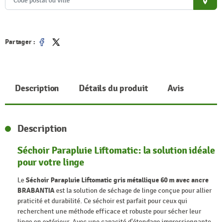
place
Partager :
Partager
Tweet
Description
Détails du produit
Avis
Description
Séchoir Parapluie Liftomatic: la solution idéale
pour votre linge
Le
Séchoir Parapluie Liftomatic gris métallique 60 m avec ancre
BRABANTIA
est la solution de séchage de linge conçue pour allier
praticité et durabilité. Ce séchoir est parfait pour ceux qui
recherchent une méthode efficace et robuste pour sécher leur
linge en extérieur. Avec une capacité d'étendage impressionnante