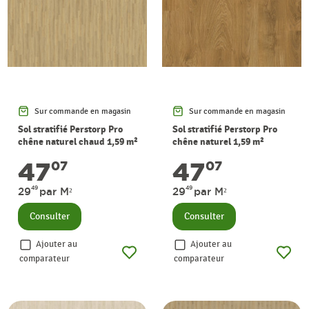
Sur commande en magasin
Sur commande en magasin
Sol stratifié Perstorp Pro
Sol stratifié Perstorp Pro
chêne naturel chaud 1,59 m²
chêne naturel 1,59 m²
PERGO
PERGO
47
47
07
07
49
49
29
par M²
29
par M²
Consulter
Consulter
Ajouter au
Ajouter au
comparateur
comparateur