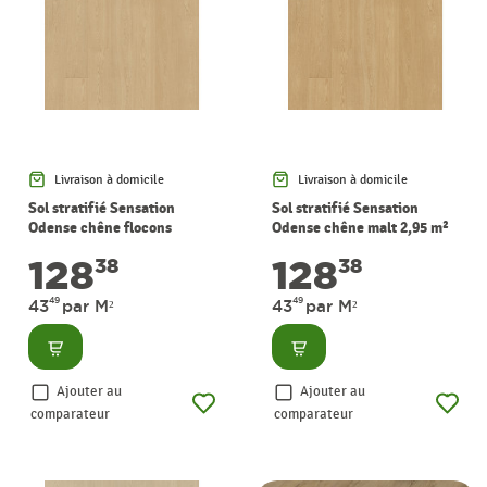
Livraison à domicile
Livraison à domicile
Sol stratifié Sensation
Sol stratifié Sensation
Odense chêne flocons
Odense chêne malt 2,95 m²
d'avoine 2,95 m² PERGO
PERGO
128
128
38
38
49
49
43
par M²
43
par M²
Consulter
Consulter
Ajouter au
Ajouter au
comparateur
comparateur