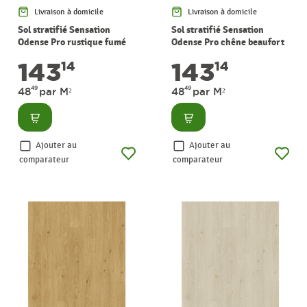
Livraison à domicile
Livraison à domicile
Sol stratifié Sensation
Sol stratifié Sensation
Odense Pro rustique fumé
Odense Pro chêne beaufort
2,95 m² PERGO
2,95 m² PERGO
143
143
14
14
49
49
48
par M²
48
par M²
Consulter
Consulter
Ajouter au
Ajouter au
comparateur
comparateur