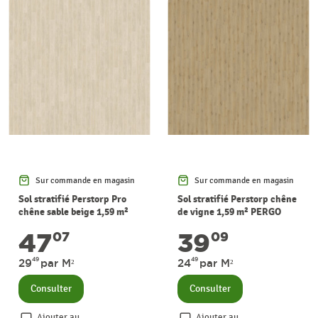
Sur commande en magasin
Sur commande en magasin
Sol stratifié Perstorp Pro
Sol stratifié Perstorp chêne
chêne sable beige 1,59 m²
de vigne 1,59 m² PERGO
PERGO
47
39
07
09
49
49
29
par M²
24
par M²
Consulter
Consulter
Ajouter au
Ajouter au