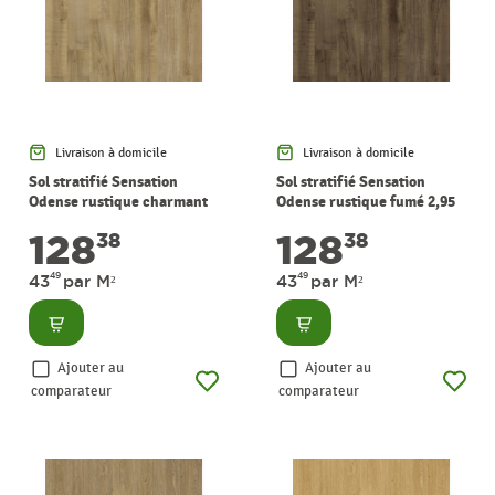
Livraison à domicile
Livraison à domicile
Sol stratifié Sensation
Sol stratifié Sensation
Odense rustique charmant
Odense rustique fumé 2,95
2,95 m² PERGO
m² PERGO
128
128
38
38
49
49
43
par M²
43
par M²
Consulter
Consulter
Ajouter au
Ajouter au
comparateur
comparateur