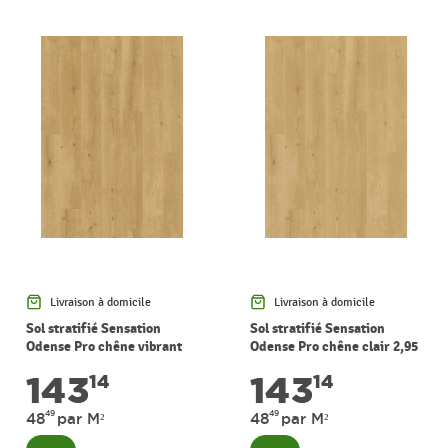
Livraison à domicile
Livraison à domicile
Sol stratifié Sensation
Sol stratifié Sensation
Odense Pro chêne vibrant
Odense Pro chêne clair 2,95
2,95 m² PERGO
m² PERGO
143
143
14
14
49
49
48
par M²
48
par M²