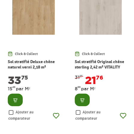
Click & Collect
Click & Collect
Sol stratifié Deluxe chêne
Sol stratifié Original chêne
naturel verni 2,18 m²
sterling 2,42 m² VITALITY
VITALITY
33
21
75
31
76
35
49
99
15
par M²
8
par M²
Consulter
Consulter
Ajouter au
Ajouter au
comparateur
comparateur