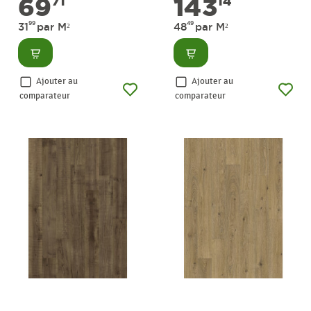
69
143
71
14
99
49
31
par M²
48
par M²
Consulter
Consulter
Ajouter au
Ajouter au
comparateur
comparateur