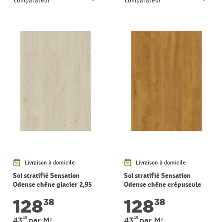
comparateur
comparateur
Livraison à domicile
Livraison à domicile
Sol stratifié Sensation
Sol stratifié Sensation
Odense chêne glacier 2,95
Odense chêne crépuscule
m² PERGO
2,95 m² PERGO
128
128
38
38
49
49
43
par M²
43
par M²