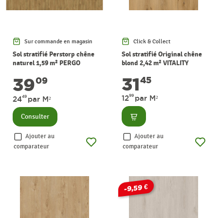
Sur commande en magasin
Click & Collect
Sol stratifié Perstorp chêne
Sol stratifié Original chêne
naturel 1,59 m² PERGO
blond 2,42 m² VITALITY
31
39
45
09
99
12
par M²
49
24
par M²
Consulter
Consulter
Ajouter au
Ajouter au
comparateur
comparateur
-9,59 €