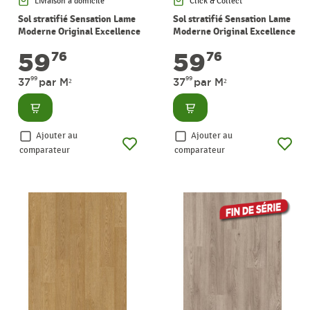
Livraison à domicile
Click & Collect
Sol stratifié Sensation Lame
Sol stratifié Sensation Lame
Moderne Original Excellence
Moderne Original Excellence
chêne rive 1,57 m² PERGO
chêne de Tasmanie 1,57 m²
59
59
76
76
PERGO
99
99
37
par M²
37
par M²
Consulter
Consulter
Ajouter au
Ajouter au
comparateur
comparateur