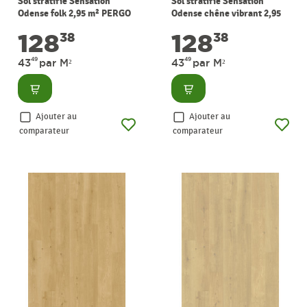
Sol stratifié Sensation
Sol stratifié Sensation
Odense folk 2,95 m² PERGO
Odense chêne vibrant 2,95
m² PERGO
128
128
38
38
49
49
43
par M²
43
par M²
Consulter
Consulter
Ajouter au
Ajouter au
comparateur
comparateur