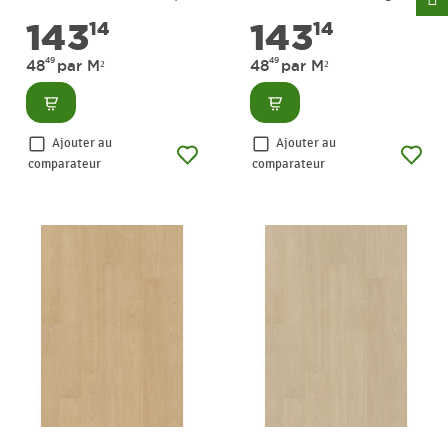
m² PERGO
2,95 m² PERGO
143
143
14
14
49
49
48
par M²
48
par M²
Consulter
Consulter
Ajouter au
Ajouter au
comparateur
comparateur