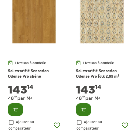
Livraison à domicile
Livraison à domicile
Sol stratifié Sensation
Sol stratifié Sensation
Odense Pro chêne
Odense Pro folk 2,95 m²
crépuscule 2,95 m² PERGO
PERGO
143
143
14
14
49
49
48
par M²
48
par M²
Consulter
Consulter
Ajouter au
Ajouter au
comparateur
comparateur