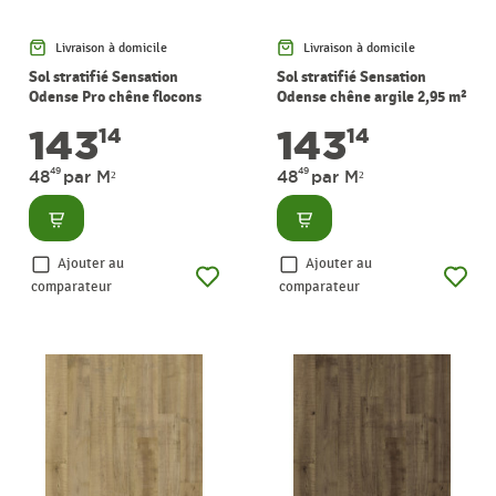
Livraison à domicile
Livraison à domicile
Sol stratifié Sensation
Sol stratifié Sensation
Odense Pro chêne flocons
Odense chêne argile 2,95 m²
d'avoine 2,95 m² PERGO
PERGO
143
143
14
14
49
49
48
par M²
48
par M²
Consulter
Consulter
Ajouter au
Ajouter au
comparateur
comparateur