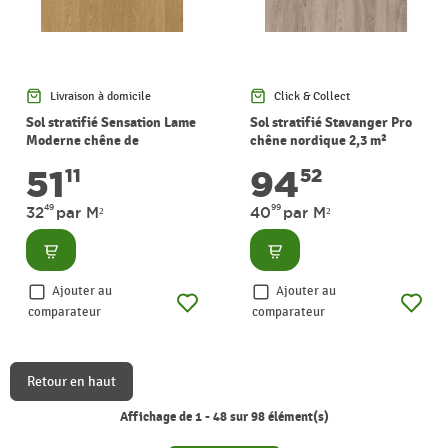
Livraison à domicile
Click & Collect
Sol stratifié Sensation Lame
Sol stratifié Stavanger Pro
Moderne chêne de
chêne nordique 2,3 m²
Stockholm 1,57 m² PERGO
PERGO
51
94
11
52
49
99
32
par M²
40
par M²
Consulter
Consulter
Ajouter au
Ajouter au
comparateur
comparateur
Retour en haut
Affichage de 1 - 48 sur 98 élément(s)