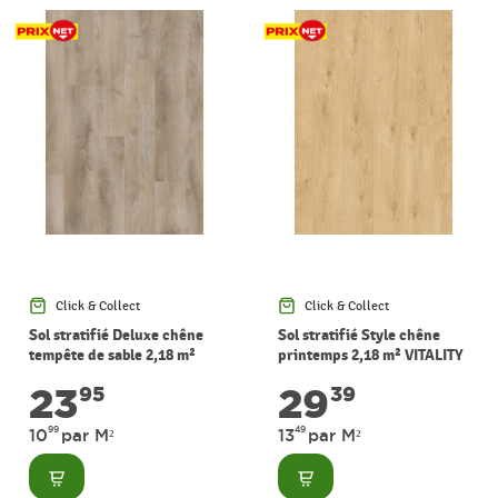
Click & Collect
Click & Collect
Sol stratifié Deluxe chêne
Sol stratifié Style chêne
tempête de sable 2,18 m²
printemps 2,18 m² VITALITY
VITALITY
23
29
95
39
99
49
10
par M²
13
par M²
Consulter
Consulter