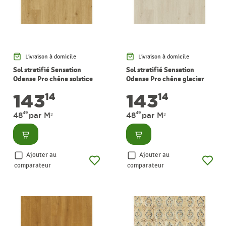
Livraison à domicile
Livraison à domicile
Sol stratifié Sensation
Sol stratifié Sensation
Odense Pro chêne solstice
Odense Pro chêne glacier
2,95 m² PERGO
2,95 m² PERGO
143
143
14
14
49
49
48
par M²
48
par M²
Consulter
Consulter
Ajouter au
Ajouter au
comparateur
comparateur