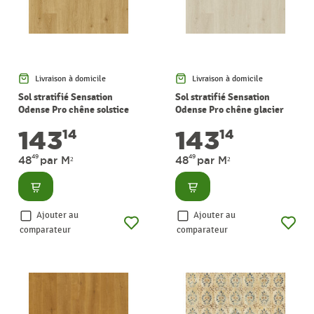
Livraison à domicile
Livraison à domicile
Sol stratifié Sensation
Sol stratifié Sensation
Odense Pro chêne solstice
Odense Pro chêne glacier
2,95 m² PERGO
2,95 m² PERGO
143
143
14
14
49
49
48
par M²
48
par M²
Consulter
Consulter
Ajouter au
Ajouter au
comparateur
comparateur