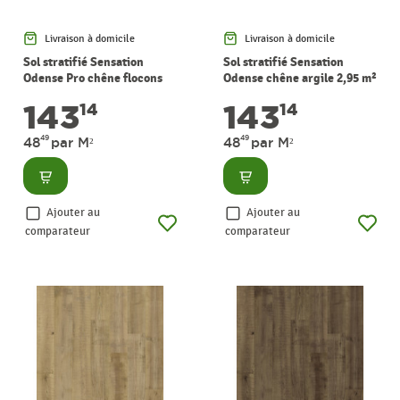
Livraison à domicile
Livraison à domicile
Sol stratifié Sensation
Sol stratifié Sensation
Odense Pro chêne flocons
Odense chêne argile 2,95 m²
d'avoine 2,95 m² PERGO
PERGO
143
143
14
14
49
49
48
par M²
48
par M²
Consulter
Consulter
Ajouter au
Ajouter au
comparateur
comparateur