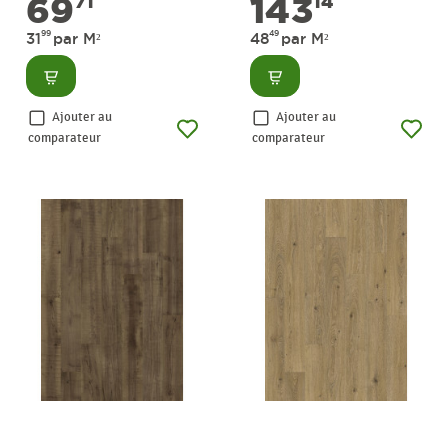
69
143
71
14
99
49
31
par M²
48
par M²
Consulter
Consulter
Ajouter au
Ajouter au
comparateur
comparateur