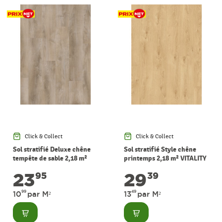
Click & Collect
Click & Collect
Sol stratifié Deluxe chêne
Sol stratifié Style chêne
tempête de sable 2,18 m²
printemps 2,18 m² VITALITY
VITALITY
23
29
95
39
99
49
10
par M²
13
par M²
Consulter
Consulter