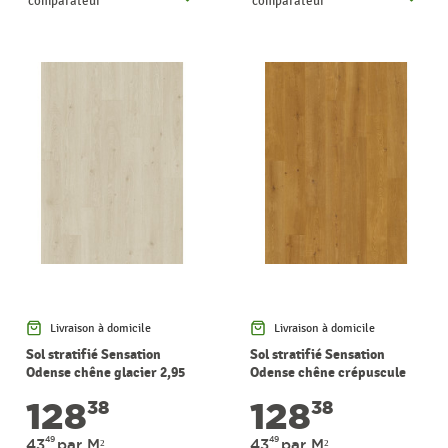
comparateur
comparateur
Livraison à domicile
Livraison à domicile
Sol stratifié Sensation
Sol stratifié Sensation
Odense chêne glacier 2,95
Odense chêne crépuscule
m² PERGO
2,95 m² PERGO
128
128
38
38
49
49
43
par M²
43
par M²