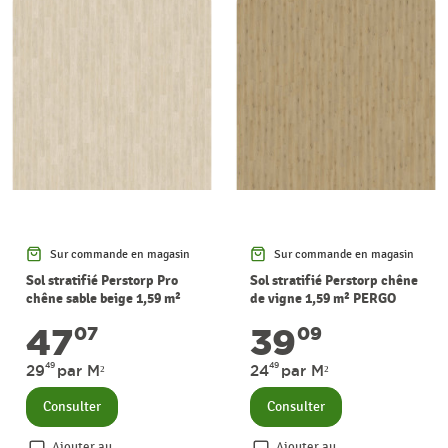
Sur commande en magasin
Sur commande en magasin
Sol stratifié Perstorp Pro
Sol stratifié Perstorp chêne
chêne sable beige 1,59 m²
de vigne 1,59 m² PERGO
PERGO
47
39
07
09
49
49
29
par M²
24
par M²
Consulter
Consulter
Ajouter au
Ajouter au