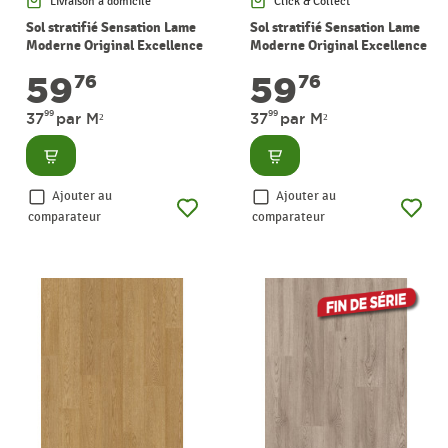
Livraison à domicile
Click & Collect
Sol stratifié Sensation Lame
Sol stratifié Sensation Lame
Moderne Original Excellence
Moderne Original Excellence
chêne rive 1,57 m² PERGO
chêne de Tasmanie 1,57 m²
59
59
76
76
PERGO
99
99
37
par M²
37
par M²
Consulter
Consulter
Ajouter au
Ajouter au
comparateur
comparateur