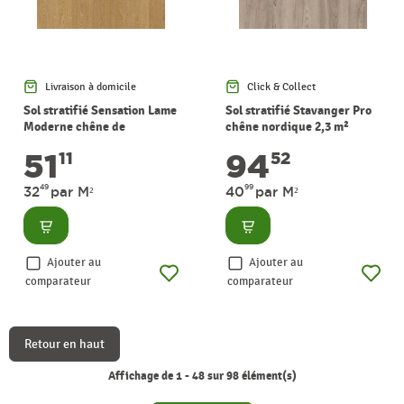
Livraison à domicile
Click & Collect
Sol stratifié Sensation Lame
Sol stratifié Stavanger Pro
Moderne chêne de
chêne nordique 2,3 m²
Stockholm 1,57 m² PERGO
PERGO
51
94
11
52
49
99
32
par M²
40
par M²
Consulter
Consulter
Ajouter au
Ajouter au
comparateur
comparateur
Retour en haut
Affichage de 1 - 48 sur 98 élément(s)