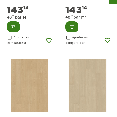
m² PERGO
2,95 m² PERGO
143
143
14
14
49
49
48
par M²
48
par M²
Consulter
Consulter
Ajouter au
Ajouter au
comparateur
comparateur