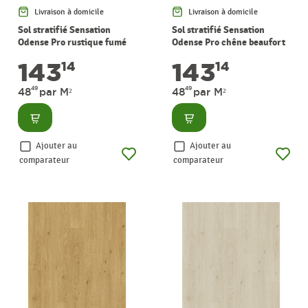
Livraison à domicile
Livraison à domicile
Sol stratifié Sensation
Sol stratifié Sensation
Odense Pro rustique fumé
Odense Pro chêne beaufort
2,95 m² PERGO
2,95 m² PERGO
143
143
14
14
49
49
48
par M²
48
par M²
Consulter
Consulter
Ajouter au
Ajouter au
comparateur
comparateur