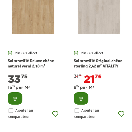
Click & Collect
Click & Collect
Sol stratifié Deluxe chêne
Sol stratifié Original chêne
naturel verni 2,18 m²
sterling 2,42 m² VITALITY
VITALITY
33
21
75
31
76
35
49
99
15
par M²
8
par M²
Consulter
Consulter
Ajouter au
Ajouter au
comparateur
comparateur