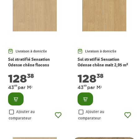
Livraison à domicile
Livraison à domicile
Sol stratifié Sensation
Sol stratifié Sensation
Odense chêne flocons
Odense chêne malt 2,95 m²
d'avoine 2,95 m² PERGO
PERGO
128
128
38
38
49
49
43
par M²
43
par M²
Consulter
Consulter
Ajouter au
Ajouter au
comparateur
comparateur