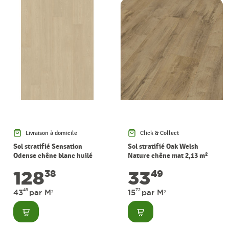
Livraison à domicile
Click & Collect
Sol stratifié Sensation
Sol stratifié Oak Welsh
Odense chêne blanc huilé
Nature chêne mat 2,13 m²
2,95 m² PERGO
THYS
128
33
38
49
49
72
43
par M²
15
par M²
Consulter
Consulter