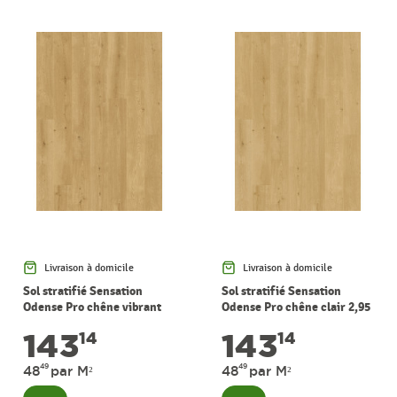
Livraison à domicile
Livraison à domicile
Sol stratifié Sensation
Sol stratifié Sensation
Odense Pro chêne vibrant
Odense Pro chêne clair 2,95
2,95 m² PERGO
m² PERGO
143
143
14
14
49
49
48
par M²
48
par M²