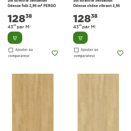
Sol stratifié Sensation
Sol stratifié Sensation
Odense folk 2,95 m² PERGO
Odense chêne vibrant 2,95
m² PERGO
128
128
38
38
49
49
43
par M²
43
par M²
Consulter
Consulter
Ajouter au
Ajouter au
comparateur
comparateur