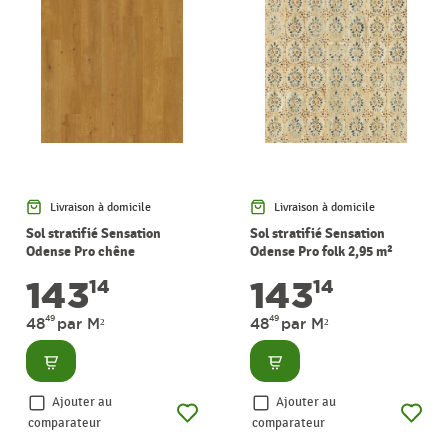
Livraison à domicile
Livraison à domicile
Sol stratifié Sensation
Sol stratifié Sensation
Odense Pro chêne
Odense Pro folk 2,95 m²
crépuscule 2,95 m² PERGO
PERGO
143
143
14
14
49
49
48
par M²
48
par M²
Consulter
Consulter
Ajouter au
Ajouter au
comparateur
comparateur