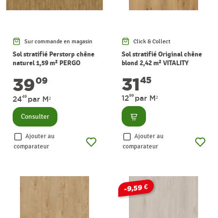
Sur commande en magasin
Click & Collect
Sol stratifié Perstorp chêne
Sol stratifié Original chêne
naturel 1,59 m² PERGO
blond 2,42 m² VITALITY
31
39
45
09
99
12
par M²
49
24
par M²
Consulter
Consulter
Ajouter au
Ajouter au
comparateur
comparateur
-9,59 €