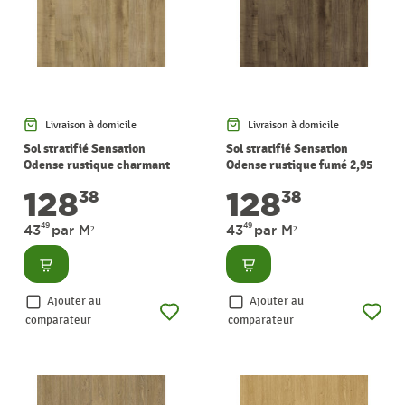
Livraison à domicile
Livraison à domicile
Sol stratifié Sensation
Sol stratifié Sensation
Odense rustique charmant
Odense rustique fumé 2,95
2,95 m² PERGO
m² PERGO
128
128
38
38
49
49
43
par M²
43
par M²
Consulter
Consulter
Ajouter au
Ajouter au
comparateur
comparateur