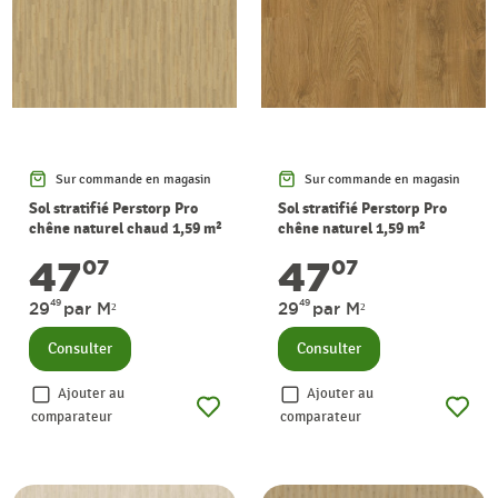
Sur commande en magasin
Sur commande en magasin
Sol stratifié Perstorp Pro
Sol stratifié Perstorp Pro
chêne naturel chaud 1,59 m²
chêne naturel 1,59 m²
PERGO
PERGO
47
47
07
07
49
49
29
par M²
29
par M²
Consulter
Consulter
Ajouter au
Ajouter au
comparateur
comparateur