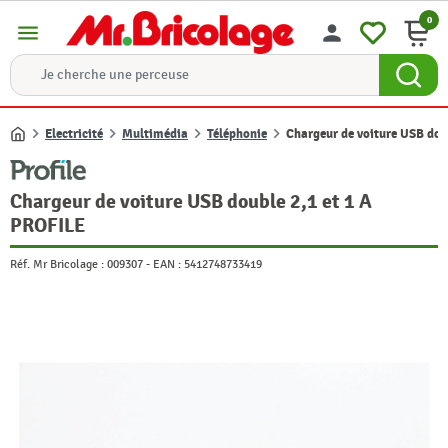
0
menu
person
Electricité
Multimédia
Téléphonie
Chargeur de voiture USB dou
Accueil
Chargeur de voiture USB double 2,1 et 1 A
PROFILE
Réf. Mr Bricolage :
009307
-
EAN :
5412748733419