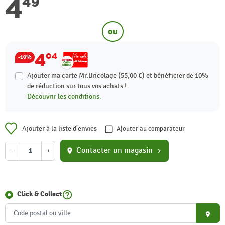
4
49
ou
4
04
-10%
Ajouter ma carte Mr.Bricolage (55,00 €) et bénéficier de
10%
de réduction sur tous vos achats !
Découvrir les conditions.
Ajouter à la liste d'envies
Ajouter au comparateur
Contacter un magasin
-
+
location_on
chevron_right
help_outline
Click & Collect
place