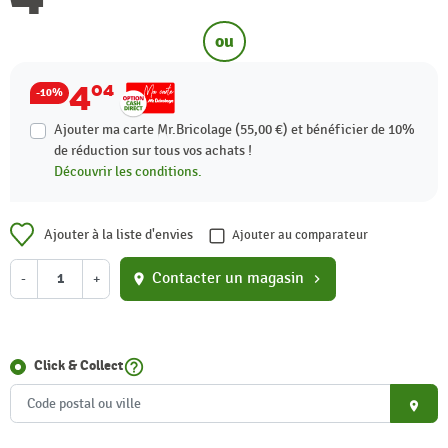
ou
4
04
-10%
Ajouter ma carte Mr.Bricolage (55,00 €) et bénéficier de
10%
de réduction sur tous vos achats !
Découvrir les conditions.
Ajouter à la liste d'envies
Ajouter au comparateur
Contacter un magasin
-
+
location_on
chevron_right
help_outline
Click & Collect
place