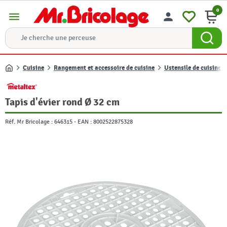
0
menu
person
Cuisine
Rangement et accessoire de cuisine
Ustensile de cuisine
Accueil
Tapis d'évier rond Ø 32 cm
Réf. Mr Bricolage :
646315
-
EAN :
8002522875328