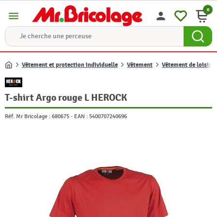
0
menu
person
Vêtement et protection individuelle
Vêtement
Vêtement de loisir
Accueil
T-shirt Argo rouge L HEROCK
Réf. Mr Bricolage :
680675
-
EAN :
5400707240696