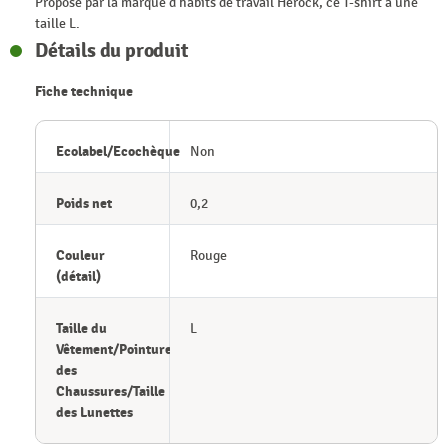
Proposé par la marque d'habits de travail Herock, ce T-shirt a une
taille L.
Détails du produit
Fiche technique
Ecolabel/Ecochèque
Non
Poids net
0,2
Couleur
Rouge
(détail)
Taille du
L
Vêtement/Pointure
des
Chaussures/Taille
des Lunettes