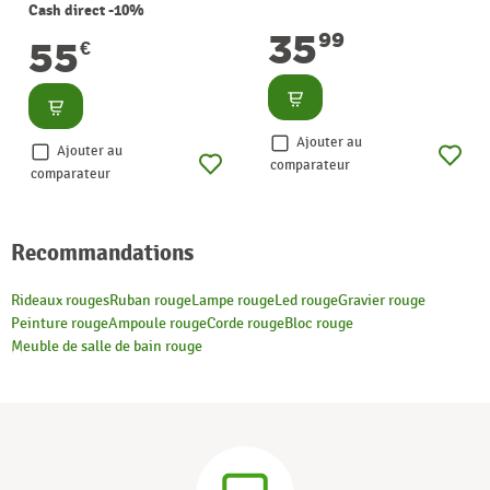
Cash direct -10%
35
99
55
€
Consulter
Consulter
Ajouter au
Ajouter au
comparateur
comparateur
Recommandations
Rideaux rouges
Ruban rouge
Lampe rouge
Led rouge
Gravier rouge
Peinture rouge
Ampoule rouge
Corde rouge
Bloc rouge
Meuble de salle de bain rouge