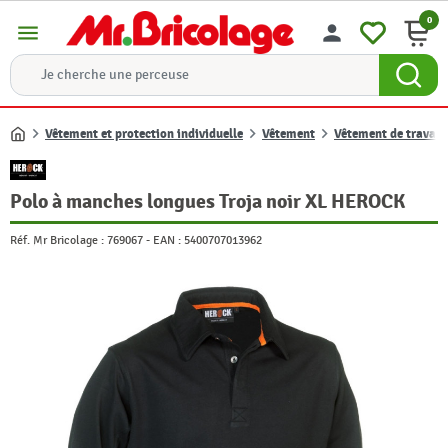
0
menu
person
Vêtement et protection individuelle
Vêtement
Vêtement de travail
Accueil
Polo à manches longues Troja noir XL HEROCK
Réf. Mr Bricolage :
769067
-
EAN :
5400707013962