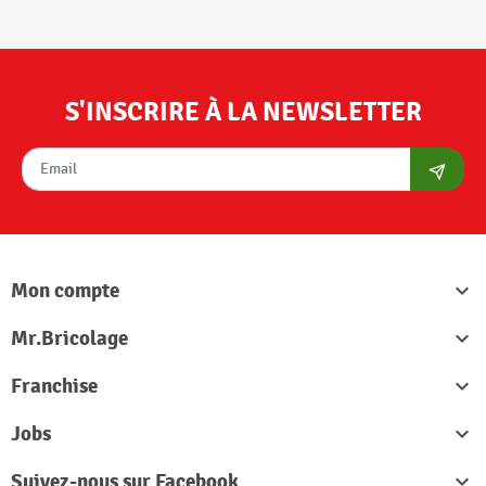
S'INSCRIRE À LA NEWSLETTER
S'abon
Mon compte

Mr.Bricolage

Franchise

Jobs

Suivez-nous sur Facebook
