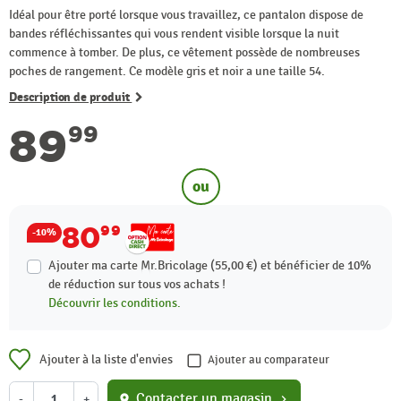
Idéal pour être porté lorsque vous travaillez, ce pantalon dispose de
bandes réfléchissantes qui vous rendent visible lorsque la nuit
commence à tomber. De plus, ce vêtement possède de nombreuses
poches de rangement. Ce modèle gris et noir a une taille 54.
Description de produit
89
99
ou
80
99
-10%
Ajouter ma carte Mr.Bricolage (55,00 €) et bénéficier de
10%
de réduction sur tous vos achats !
Découvrir les conditions.
Ajouter à la liste d'envies
Ajouter au comparateur
Contacter un magasin
-
+
location_on
chevron_right