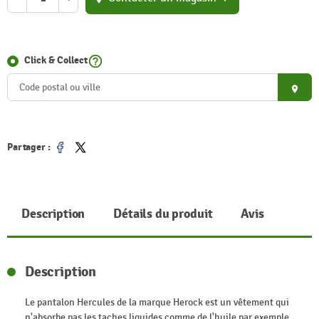
help_outline
Click & Collect
place
Partager :
Partager
Tweet
Description
Détails du produit
Avis
Description
Le pantalon Hercules de la marque Herock est un vêtement qui
n'absorbe pas les taches liquides comme de l'huile par exemple.