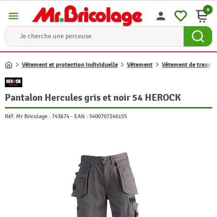
0
menu
person
Vêtement et protection individuelle
Vêtement
Vêtement de travail
Accueil
Pantalon Hercules gris et noir 54 HEROCK
Réf. Mr Bricolage :
743674
-
EAN :
5400707246155