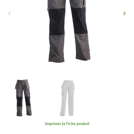
keyboard_arrow_left
keyboard_arrow_right
Précédent
Suiva
Imprimer la fiche produit