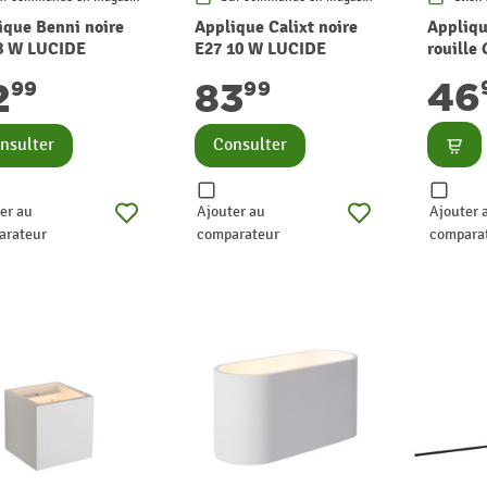
ique Benni noire
Applique Calixt noire
Appliqu
8 W LUCIDE
E27 10 W LUCIDE
rouille 
LUCIDE
46
2
83
99
99
Consu
nsulter
Consulter
er au
Ajouter au
Ajouter 
arateur
comparateur
compara