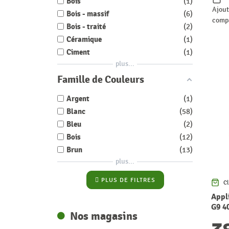
Bois
1
Ajout
Bois - massif
6
comp
Bois - traité
2
Céramique
1
Ciment
1
plus...
Famille de Couleurs
Argent
1
Blanc
58
Bleu
2
Bois
12
Brun
13
plus...
PLUS DE FILTRES
Cl
Appl
G9 4
Nos magasins