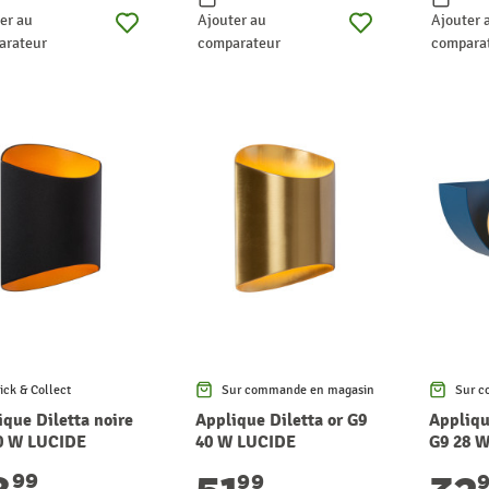
er au
Ajouter au
Ajouter 
arateur
comparateur
compara
ick & Collect
Sur commande en magasin
Sur c
ique Diletta noire
Applique Diletta or G9
Appliqu
0 W LUCIDE
40 W LUCIDE
G9 28 
99
99