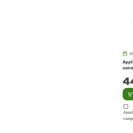
Cl
Appl
noire
GU10
4
Co
Ajout
comp