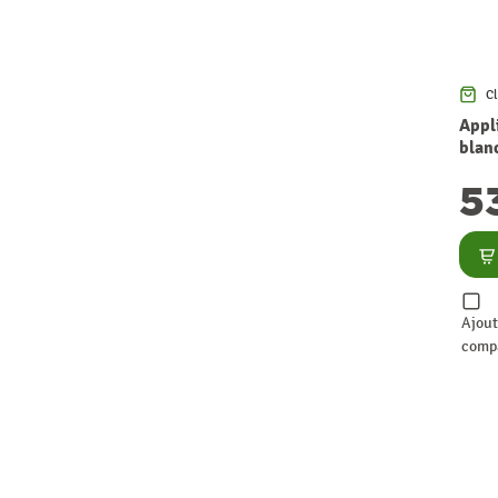
Cl
Appl
blan
LUC
5
Co
Ajout
comp