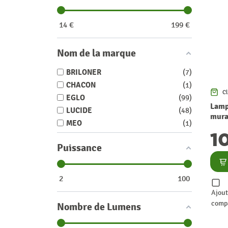
14
€
199
€
Nom de la marque
BRILONER
7
CHACON
1
Cl
EGLO
99
Lamp
LUCIDE
48
mura
MEO
1
blan
1
Puissance
Co
2
100
Ajout
comp
Nombre de Lumens