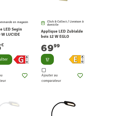
Click & Collect / Livraison à
ommande en magasin
domicile
e LED Segin
Applique LED Zubialde
0 W LUCIDE
bois 12 W EGLO
5
€
69
99
Consulter
lter
au
Ajouter au
teur
comparateur