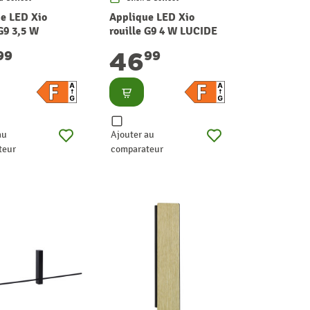
e LED Xio
Applique LED Xio
G9 3,5 W
rouille G9 4 W LUCIDE
46
99
99
lter
Consulter
au
Ajouter au
teur
comparateur