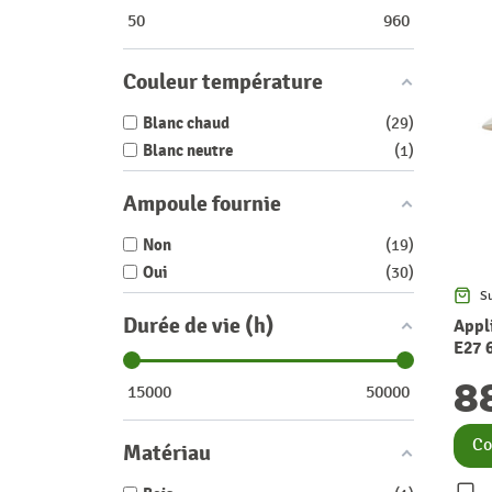
50
960
Couleur température
Blanc chaud
29
Blanc neutre
1
Ampoule fournie
Non
19
Oui
30
S
Durée de vie (h)
Appl
E27 
8
15000
50000
Co
Matériau