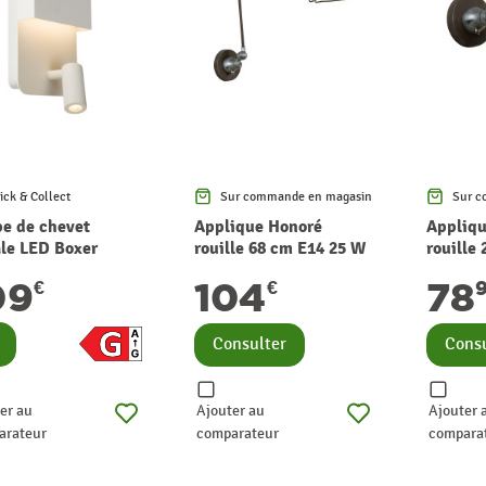
ick & Collect
Sur commande en magasin
Sur c
e de chevet
Applique Honoré
Appliqu
le LED Boxer
rouille 68 cm E14 25 W
rouille
che 5 W LUCIDE
LUCIDE
W LUCI
09
104
78
€
€
nsulter
Consulter
Consu
er au
Ajouter au
Ajouter 
arateur
comparateur
compara