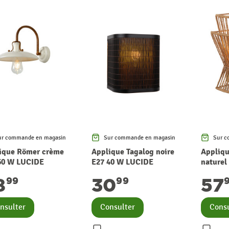
ur commande en magasin
Sur commande en magasin
Sur c
ique Römer crème
Applique Tagalog noire
Appliq
60 W LUCIDE
E27 40 W LUCIDE
naturel
LUCIDE
8
30
57
99
99
nsulter
Consulter
Consu