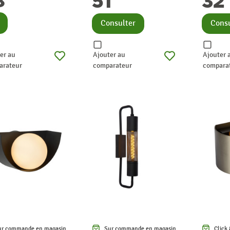
8
51
32
nsulter
Consulter
Consu
er au
Ajouter au
Ajouter 
arateur
comparateur
compara
ur commande en magasin
Sur commande en magasin
Click 