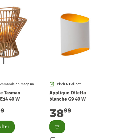
ommande en magasin
Click & Collect
ue Tasman
Applique Diletta
 E14 40 W
blanche G9 40 W
LUCIDE
38
99
99
Consulter
lter