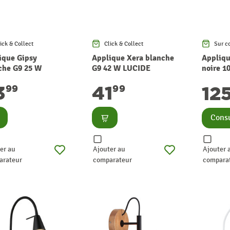
ick & Collect
Click & Collect
Sur c
ique Gipsy
Applique Xera blanche
Appliqu
che G9 25 W
G9 42 W LUCIDE
noire 1
IDE
3
41
12
99
99
nsulter
Consulter
Consu
er au
Ajouter au
Ajouter 
arateur
comparateur
compara