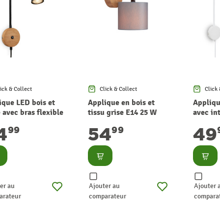
ick & Collect
Click & Collect
Click 
ique LED bois et
Applique en bois et
Appliqu
 avec bras flexible
tissu grise E14 25 W
avec in
 4,8 W BRILONER
BRILONER
tactile
4
54
49
99
99
nsulter
Consulter
Consu
er au
Ajouter au
Ajouter 
arateur
comparateur
compara