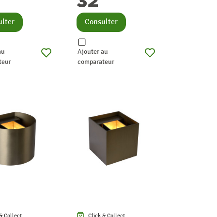
32
lter
Consulter
au
Ajouter au
teur
comparateur
& Collect
Click & Collect