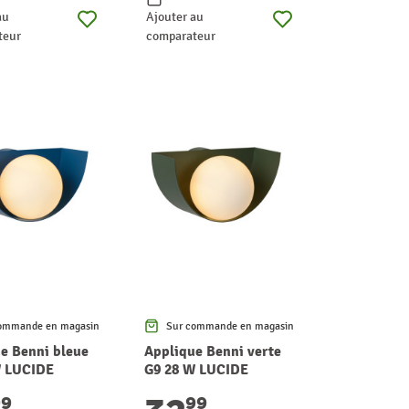
au
Ajouter au
teur
comparateur
ommande en magasin
Sur commande en magasin
e Benni bleue
Applique Benni verte
W LUCIDE
G9 28 W LUCIDE
99
99