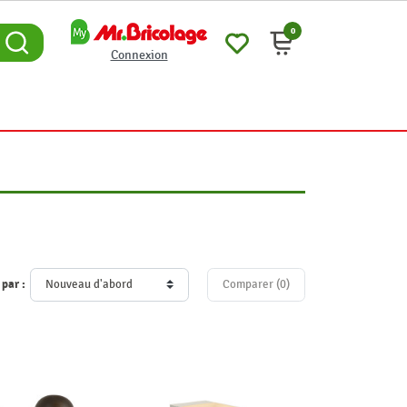
0
Connexion
 par :
Comparer (
0
)‎