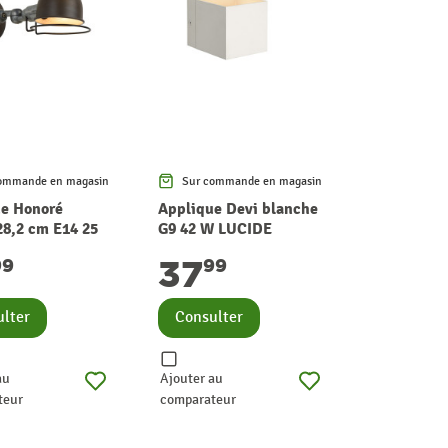
ommande en magasin
Sur commande en magasin
e Honoré
Applique Devi blanche
 28,2 cm E14 25
G9 42 W LUCIDE
DE
37
99
99
lter
Consulter
au
Ajouter au
teur
comparateur