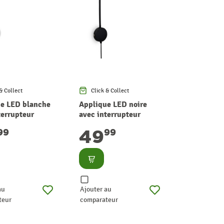
& Collect
Click & Collect
e LED blanche
Applique LED noire
terrupteur
avec interrupteur
 6 W BRILONER
tactile 6 W BRILONER
49
99
99
lter
Consulter
au
Ajouter au
teur
comparateur