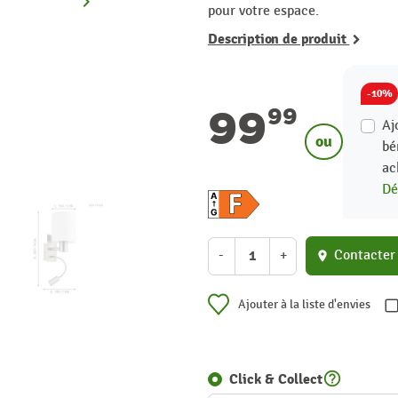
keyboard_arrow_right
Suivant
pour votre espace.
Description de produit
-10%
99
99
Aj
ou
bé
ac
Dé
-
+
Contacter
location_on
Ajouter à la liste d'envies
help_outline
Click & Collect