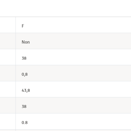
F
Non
38
0,8
43,8
38
0.8