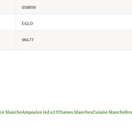
058856
EGLO
96477
rre blanche
Ampoules led e27
Chaises blanches
Cuisine blanche
Bri