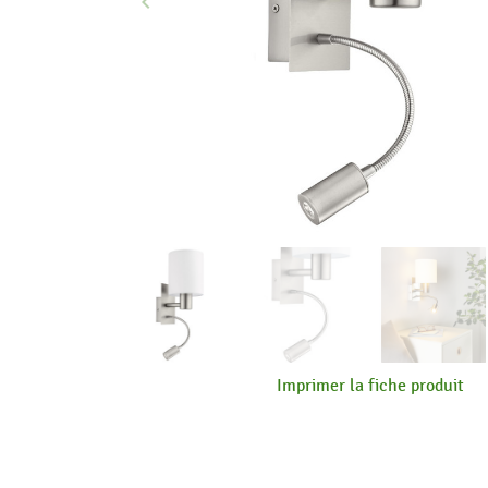
keyboard_arrow_left
Précédent
Imprimer la fiche produit