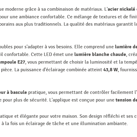
acier nickelé
ue moderne grâce à sa combinaison de matériaux. L'
pour une ambiance confortable. Ce mélange de textures et de fini
rains aux plus traditionnels. La qualité des matériaux garantit lo
lumière d
doubles pour s'adapter à vos besoins. Elle comprend une
lumière blanche chaude
euil confortable. Cette LED émet une
, cré
ampoule E27
, vous permettant de choisir la luminosité et la temp
43,8 W
a pièce. La puissance d'éclairage combinée atteint
, fournis
eur à bascule
pratique, vous permettant de contrôler facilement l'
tension d
ée pour plus de sécurité. L'applique est conçue pour une
ratique et élégante pour votre maison. Son design réfléchi et ses 
 à la fois un éclairage de tâche et une illumination ambiante.