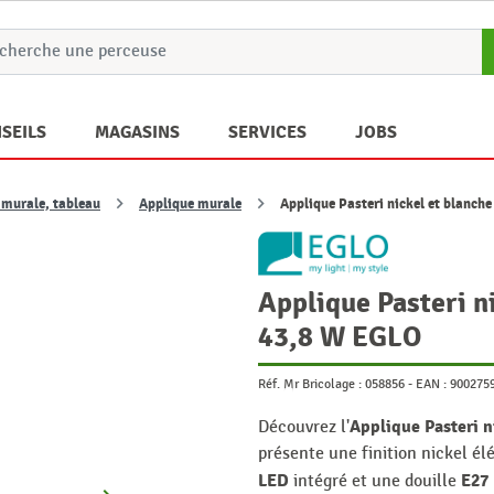
SEILS
MAGASINS
SERVICES
JOBS
 murale, tableau
Applique murale
Applique Pasteri nickel et blanch
Applique Pasteri n
43,8 W EGLO
Réf. Mr Bricolage :
058856
-
EAN :
900275
Applique Pasteri n
Découvrez l'
présente une finition nickel é
LED
E27
intégré et une douille