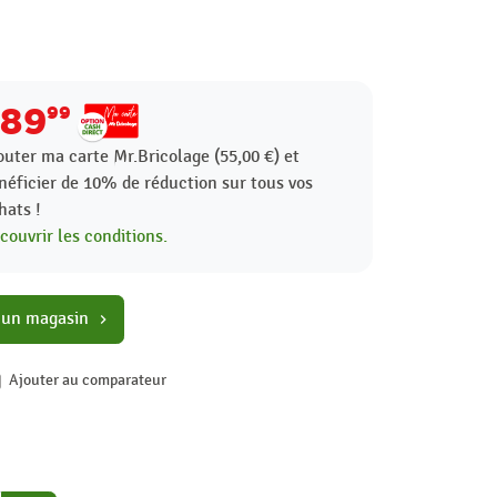
89
99
outer ma carte Mr.Bricolage (55,00 €) et
néficier de
10%
de réduction sur tous vos
hats !
couvrir les conditions.
 un magasin
chevron_right
Ajouter au comparateur