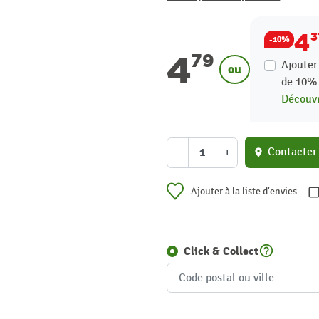
4
3
-10%
4
79
Ajouter
ou
de
10
Découvr
-
+
Contacter
location_on
Ajouter à la liste d'envies
help_outline
Click & Collect