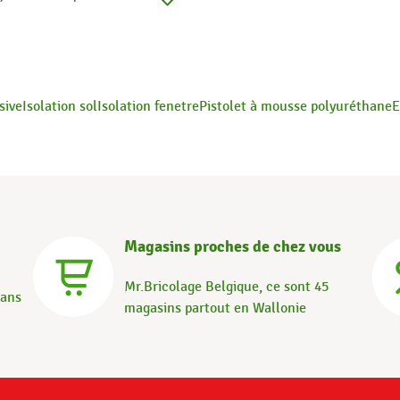
sive
Isolation sol
Isolation fenetre
Pistolet à mousse polyuréthane
E
Magasins proches de chez vous
Mr.Bricolage Belgique, ce sont 45
dans
magasins partout en Wallonie