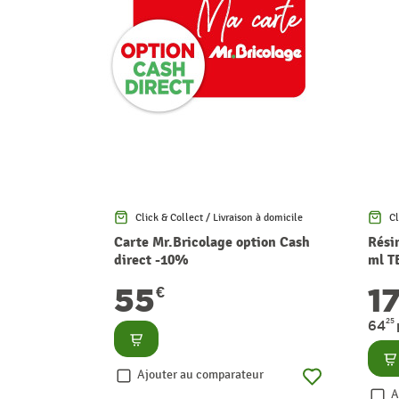
Click & Collect / Livraison à domicile
Cl
Carte Mr.Bricolage option Cash
Rési
direct -10%
ml T
55
1
€
25
64
Consulter
Co
Ajouter au comparateur
A