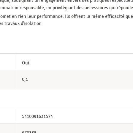
hèque, soulignant un engagement envers des pratiques respectueu
mation responsable, en privilégiant des accessoires qui réponden
met en rien leur performance. Ils offrent la même efficacité que
s travaux d'isolation.
Oui
0,1
5410091631574
679338