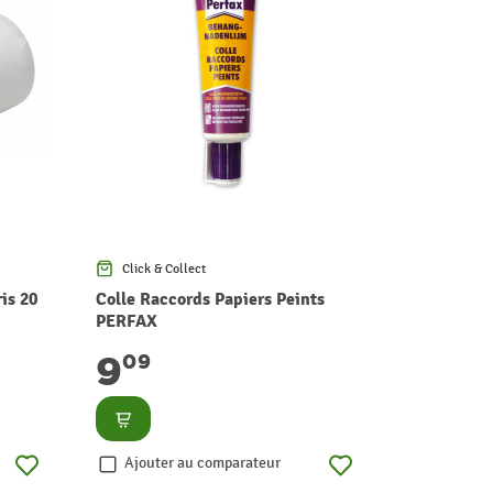
Click & Collect
Click & Co
is 20
Colle Raccords Papiers Peints
Mousse PU
PERFAX
250 ml R
9
13
09
49
99
17
par L
Consulter
Consult
Ajouter au comparateur
Ajouter