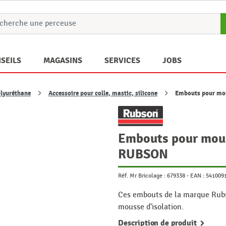
SEILS
MAGASINS
SERVICES
JOBS
olyuréthane
Accessoire pour colle, mastic, silicone
Embouts pour mou
Embouts pour mouss
RUBSON
Réf. Mr Bricolage :
679338
-
EAN :
541009
Ces embouts de la marque Rubs
mousse d'isolation.
Description de produit