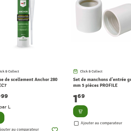
ick & Collect
Click & Collect
ne de scellement Anchor 280
Set de manchons d'entrée gr
EC7
mm 5 pièces PROFILE
7
1
99
69
par L
Consulter
nsulter
Ajouter au comparateur
jouter au comparateur